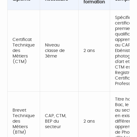
formation
Spécifique 
certificat
premier n
qualificat
Certificat
apprentis
Technique
Niveau
au CAP. Il
des
classe de
2 ans
Ebéniste, 
Métiers
3ème
photograp
(CTM)
d’art et mé
CTM est in
Registre N
Certificati
Profession
Titre hom
Bac, le BT
Brevet
au secteur 
Technique
CAP, CTM,
en existe 
des
BEP du
2 ans
différente
Métiers
secteur
apprentiss
(BTM)
de Photog