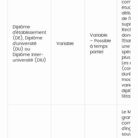
complé
études. 
délivré 
de l’En
supérie
Diplôme
Recherch
d’établissement
Variable
donc p
(DE), Diplôme
– Possible
l’Etat. 
d’université
Variable
à temps
une fo
(DU) ou
partiel
spécifi
Diplôme inter-
plusieur
université (DIU)
Les mod
(condit
durée d
mode d
varient 
diplôme
l’établi
Le MS e
grandes
commer
d’ingén
souvent