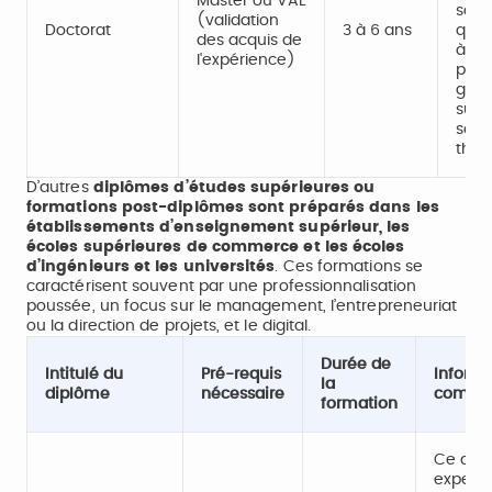
Master ou VAE
scien
(validation
Doctorat
3 à 6 ans
qu'u
des acquis de
à l'i
l'expérience)
prof
grad
suite
sout
thès
D’autres
diplômes d’études supérieures ou
formations post-diplômes sont préparés dans les
établissements d’enseignement supérieur, les
écoles supérieures de commerce et les écoles
d’ingénieurs et les universités
. Ces formations se
caractérisent souvent par une professionnalisation
poussée, un focus sur le management, l’entrepreneuriat
ou la direction de projets, et le digital.
Durée de
Intitulé du
Pré-requis
Informa
la
diplôme
nécessaire
complé
formation
Ce dipl
experti