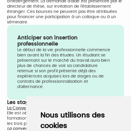
d’hébergement. La demande d’aide est présentée par le
directeur de thèse, sur invitation de l’établissement
étranger. Ces bourses ne peuvent pas être attribuées
pour financer une participation à un colloque ou à un
séminaire.
Anticiper son insertion
professionnelle
Le début de la vie professionnelle commence
bien avant la fin des études. Un étudiant se
présentant sur le marché du travail aura bien
plus de chances de voir sa candidature
retenue si son profil présente déjà des
expériences acquises lors de stages ou de
contrats de professionnalisation et
d’alternance.
Les stages en entreprises
La Convention de Stage
Elle est obligatoire et tripartite entre l’établissement de
Nous utilisons des
formation, l’étudiant.e et l’entreprise. Elle est signée par
les trois parties avant le début du stage.
cookies
La convention de stage prévoit les obligations de