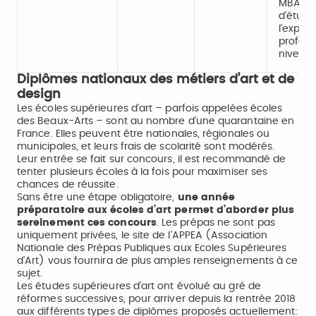
MBA dé
d’étude
l’expér
profess
niveau 
Diplômes nationaux des métiers d’art et de
design
Les écoles supérieures d’art – parfois appelées écoles
des Beaux-Arts – sont au nombre d’une quarantaine en
France. Elles peuvent être nationales, régionales ou
municipales, et leurs frais de scolarité sont modérés.
Leur entrée se fait sur concours, il est recommandé de
tenter plusieurs écoles à la fois pour maximiser ses
chances de réussite.
Sans être une étape obligatoire,
une année
préparatoire aux écoles d’art permet d’aborder plus
sereinement ces concours
. Les prépas ne sont pas
uniquement privées, le site de l’APPEA (Association
Nationale des Prépas Publiques aux Ecoles Supérieures
d’Art) vous fournira de plus amples renseignements à ce
sujet.
Les études supérieures d’art ont évolué au gré de
réformes successives, pour arriver depuis la rentrée 2018
aux différents types de diplômes proposés actuellement: