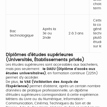
choisies
terminal
Cette f
la conn
Après la
générale
Bac
3e ou
2 à 3 ans
technolo
technologique
2nde
plutôt l
études q
sur le m
Diplômes d’études supérieures
(Universités, Établissements privés)
Les études supérieures sont accessibles aux bacheliers,
mais pas seulement :
le DAEU (Diplôme d'accès aux
études universitaires)
, en formation continue (225h)
permet d’y accéder.
De plus,
la VAE (Validation des Acquis de
l’Expérience)
permet d'obtenir, après un certain nombre
d’années de pratique professionnelle, un diplôme
d’études supérieures correspondant à cette expérience.
Métiers du Livre ou du Numérique, Information-
Communication, Cinéma, Techniques du Son et de