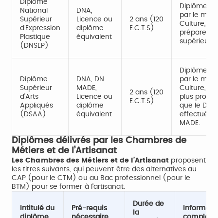
Diplôme
Diplôme na
National
DNA,
par le mini
Supérieur
Licence ou
2 ans (120
Culture, le
d’Expression
diplôme
E.C.T.S)
prépare dan
Plastique
équivalent
supérieures 
(DNSEP)
Diplôme na
Diplôme
DNA, DN
par le mini
Supérieur
MADE,
Culture, le
2 ans (120
d’Arts
Licence ou
plus profes
E.C.T.S)
Appliqués
diplôme
que le DNSE
(DSAA)
équivalent
effectué à 
MADE.
Diplômes délivrés par les Chambres de
Métiers et de l’Artisanat
Les Chambres des Métiers et de l’Artisanat
proposent
les titres suivants, qui peuvent être des alternatives au
CAP (pour le CTM) ou au Bac professionnel (pour le
BTM) pour se former à l’artisanat.
Durée de
Intitulé du
Pré-requis
Informati
la
diplôme
nécessaire
compléme