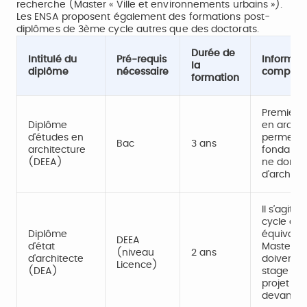
recherche (Master « Ville et environnements urbains »).
Les ENSA proposent également des formations post-
diplômes de 3ème cycle autres que des doctorats.
Durée de
Intitulé du
Pré-requis
Informat
la
diplôme
nécessaire
complém
formation
Premier c
Diplôme
en archit
d'études en
permettan
Bac
3 ans
architecture
fondamen
(DEEA)
ne donne 
d’architec
Il s’agit
cycle d’é
Diplôme
équivalen
DEEA
d'état
Master. L
(niveau
2 ans
d'architecte
doivent e
Licence)
(DEA)
stage et 
projet de
devant un