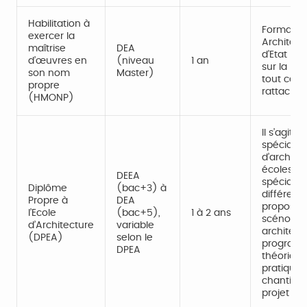
Habilitation à
Formatio
exercer la
Architect
maîtrise
DEA
d’Etat (AD
d’œuvres en
(niveau
1 an
sur la ma
son nom
Master)
tout ce qu
propre
rattaché.
(HMONP)
Il s’agit 
spécialis
d’architec
écoles, d
DEEA
spécialis
Diplôme
(bac+3) à
différent
Propre à
DEA
proposées
l’Ecole
(bac+5),
1 à 2 ans
scénogra
d’Architecture
variable
architect
(DPEA)
selon le
programm
DPEA
théorique
pratiques,
chantier,
projet de 