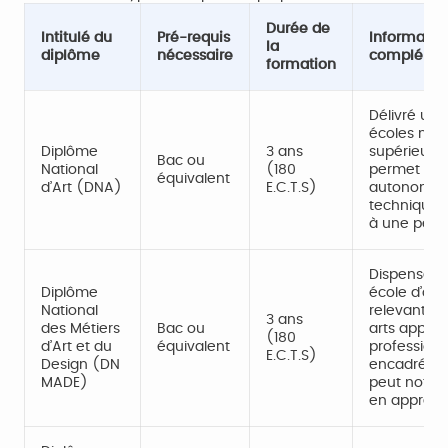
Durée de
Intitulé du
Pré-requis
Informatio
la
diplôme
nécessaire
complémen
formation
Délivré uni
écoles nati
Diplôme
3 ans
supérieures
Bac ou
National
(180
permet de t
équivalent
d’Art (DNA)
E.C.T.S)
autonomie
technique, 
à une pédag
Dispensé e
Diplôme
école d’art
National
relevant pa
3 ans
des Métiers
Bac ou
arts appliqu
(180
d’Art et du
équivalent
professionn
E.C.T.S)
Design (DN
encadré que
MADE)
peut notam
en apprent