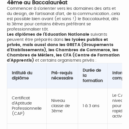
4ème au Baccalauréat
Commencer à s’orienter vers les domaines des arts et
du design, de l’artisanat d’art, de la communication…cela
est possible bien avant (et sans !) le Baccalauréat, dès
la 3ème pour certains élèves préférant se
professionnaliser tôt.
Les diplômes de l’Education Nationale
suivants
peuvent être préparés dans
les lycées publics et
privés, mais aussi dans les GRETA (Groupements
d’Etablissements), les Chambres de Commerce, les
Chambres de Métiers, les CFA (Centre de Formation
d'Apprentis)
et certains organismes privés :
Durée de
Intitulé du
Pré-requis
Informa
la
diplôme
nécessaire
complé
formation
Le CAP o
Certificat
Niveau
niveau d
d’Aptitude
classe de
1 à 3 ans
pour ac
Professionnelle
3ème
rapideme
(CAP)
active.