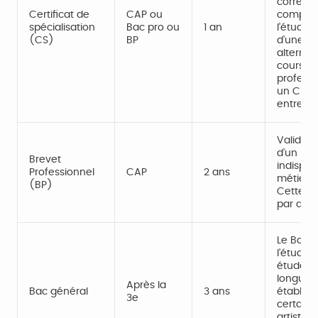
correspo
Certificat de
CAP ou
compét
spécialisation
Bac pro ou
1 an
l’étudia
(CS)
BP
d’une en
alterne 
cours, e
profess
un CFA, 
entrepri
Validati
d’un mét
Brevet
indispen
Professionnel
CAP
2 ans
métiers d
(BP)
Cette fo
par appr
Le Bac g
l’étudia
études 
longue d
Après la
Bac général
3 ans
établiss
3e
certaine
artistiq