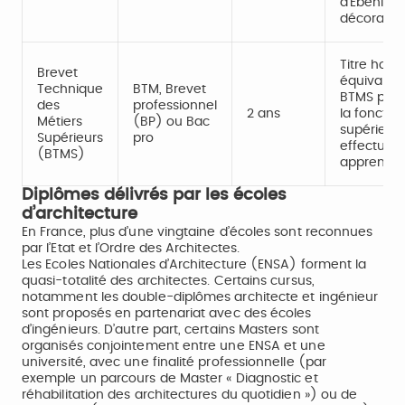
d’Ebéniste
décorateu
Titre hom
Brevet
équivalent
Technique
BTM, Brevet
BTMS perm
des
professionnel
2 ans
la fonctio
Métiers
(BP) ou Bac
supérieur.
Supérieurs
pro
effectué 
(BTMS)
apprentis
Diplômes délivrés par les écoles
d’architecture
En France, plus d’une vingtaine d’écoles sont reconnues
par l’Etat et l’Ordre des Architectes.
Les Ecoles Nationales d’Architecture (ENSA) forment la
quasi-totalité des architectes. Certains cursus,
notamment les double-diplômes architecte et ingénieur
sont proposés en partenariat avec des écoles
d’ingénieurs. D’autre part, certains Masters sont
organisés conjointement entre une ENSA et une
université, avec une finalité professionnelle (par
exemple un parcours de Master « Diagnostic et
réhabilitation des architectures du quotidien ») ou de