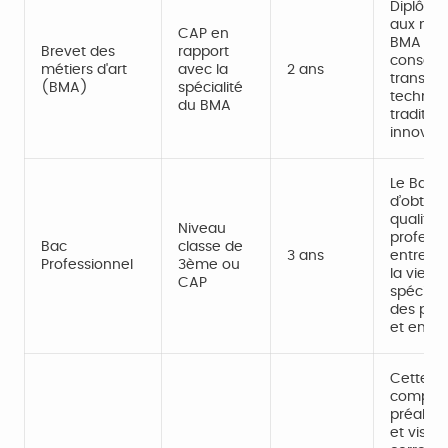
Diplôme
aux méti
CAP en
BMA per
Brevet des
rapport
conserva
métiers d'art
avec la
2 ans
transmis
(BMA)
spécialité
techniq
du BMA
tradition
innovati
Le Bac 
d’obteni
qualific
Niveau
professi
Bac
classe de
3 ans
entrer 
Professionnel
3ème ou
la vie a
CAP
spéciali
des pér
et en en
Cette sp
complèt
préalab
et vise à