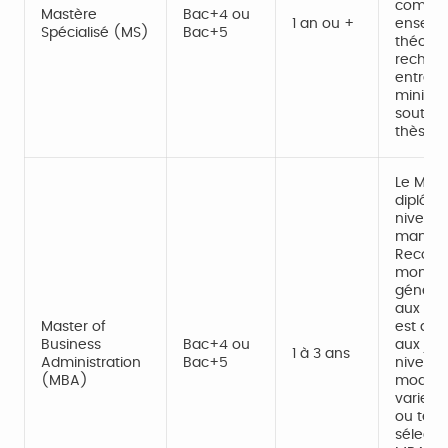
combin
Mastère
Bac+4 ou
1 an ou +
enseig
Spécialisé (MS)
Bac+5
théoriqu
recher
entrepr
minimu
souten
thèse p
Le MBA 
diplôm
niveau
manag
Recon
mondial
généra
aux pro
Master of
est aus
Business
Bac+4 ou
aux jeu
1 à 3 ans
Administration
Bac+5
niveau 
(MBA)
modali
varient
ou temp
sélecti