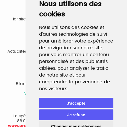
Nous utilisons des
cookies
Emploi
1er site emploi du secteur culturel 784.000 visites et
230.000 visiteurs uniques par mois.
Nous utilisons des cookies et
www.profilculture.com
d'autres technologies de suivi
pour améliorer votre expérience
Formation
de navigation sur notre site,
Actualités, guide et annuaire des formations aux métiers
pour vous montrer un contenu
de la culture.
www.profilculture-formation.com
personnalisé et des publicités
ciblées, pour analyser le trafic
de notre site et pour
Accompagnement professionnel
comprendre la provenance de
Bilan de compétences, coaching, techniques de
nos visiteurs.
recherche d'emploi, entretien conseil.
www.profilculture-competences.com
J'accepte
Cabinet de recrutement
Je refuse
Le spécialiste du secteur culturel, une cvthèque de
86.000 CV et réseau unique de professionnels.
www.profilculture-conseil.com/cabinet-recrutement
Changer mes préférences