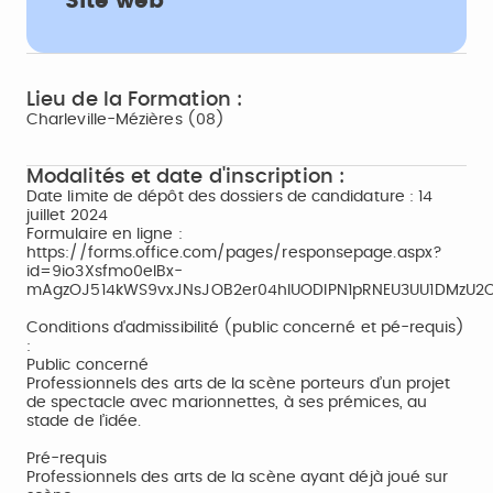
Site web
Lieu de la Formation :
Charleville-Mézières (08)
Modalités et date d'inscription :
Date limite de dépôt des dossiers de candidature : 14
juillet 2024
Formulaire en ligne :
https://forms.office.com/pages/responsepage.aspx?
id=9io3Xsfmo0eIBx-
mAgzOJ514kWS9vxJNsJOB2er04hlUODlPN1pRNEU3UU1DMzU2
Conditions d'admissibilité (public concerné et pé-requis)
:
Public concerné
Professionnels des arts de la scène porteurs d’un projet
de spectacle avec marionnettes, à ses prémices, au
stade de l’idée.
Pré-requis
Professionnels des arts de la scène ayant déjà joué sur