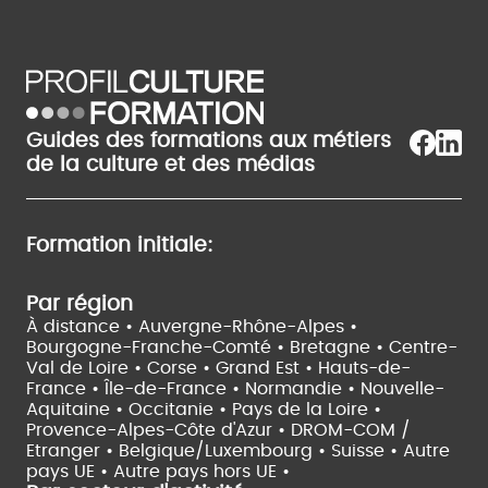
Guides des formations aux métiers
de la culture et des médias
Formation initiale:
Par région
À distance •
Auvergne-Rhône-Alpes •
Bourgogne-Franche-Comté •
Bretagne •
Centre-
Val de Loire •
Corse •
Grand Est •
Hauts-de-
France •
Île-de-France •
Normandie •
Nouvelle-
Aquitaine •
Occitanie •
Pays de la Loire •
Provence-Alpes-Côte d'Azur •
DROM-COM /
Etranger •
Belgique/Luxembourg •
Suisse •
Autre
pays UE •
Autre pays hors UE •