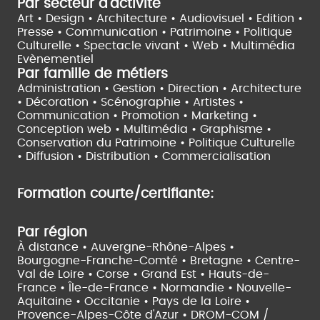
Par secteur d'activité
Art • Design • Architecture •
Audiovisuel •
Edition •
Presse • Communication •
Patrimoine • Politique
Culturelle •
Spectacle vivant •
Web • Multimédia
Evènementiel
Par famille de métiers
Administration • Gestion • Direction •
Architecture
• Décoration • Scénographie •
Artistes •
Communication • Promotion • Marketing •
Conception web • Multimédia • Graphisme •
Conservation du Patrimoine • Politique Culturelle
•
Diffusion • Distribution • Commercialisation
Formation courte/certifiante:
Par région
À distance •
Auvergne-Rhône-Alpes •
Bourgogne-Franche-Comté •
Bretagne •
Centre-
Val de Loire •
Corse •
Grand Est •
Hauts-de-
France •
Île-de-France •
Normandie •
Nouvelle-
Aquitaine •
Occitanie •
Pays de la Loire •
Provence-Alpes-Côte d'Azur •
DROM-COM /