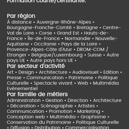
Formation courte/certifiante:
Par région
À distance •
Auvergne-Rhône-Alpes •
Bourgogne-Franche-Comté •
Bretagne •
Centre-
Val de Loire •
Corse •
Grand Est •
Hauts-de-
France •
Île-de-France •
Normandie •
Nouvelle-
Aquitaine •
Occitanie •
Pays de la Loire •
Provence-Alpes-Côte d'Azur •
DROM-COM /
Etranger •
Belgique/Luxembourg •
Suisse •
Autre
pays UE •
Autre pays hors UE •
Par secteur d'activité
Art • Design • Architecture •
Audiovisuel •
Edition •
Presse • Communication •
Patrimoine • Politique
Culturelle •
Spectacle vivant •
Web • Multimédia
Evènementiel
Par famille de métiers
Administration • Gestion • Direction •
Architecture
• Décoration • Scénographie •
Artistes •
Communication • Promotion • Marketing •
Conception web • Multimédia • Graphisme •
Conservation du Patrimoine • Politique Culturelle
•
Diffusion • Distribution • Commercialisation