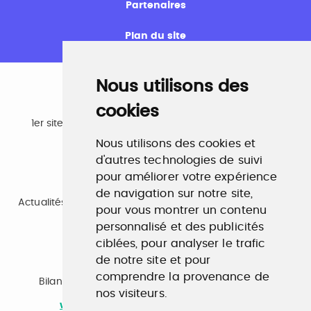
Partenaires
Plan du site
Nous utilisons des
cookies
Emploi
1er site emploi du secteur culturel 784.000 visites et
230.000 visiteurs uniques par mois.
Nous utilisons des cookies et
www.profilculture.com
d'autres technologies de suivi
pour améliorer votre expérience
Formation
de navigation sur notre site,
Actualités, guide et annuaire des formations aux métiers
pour vous montrer un contenu
de la culture.
www.profilculture-formation.com
personnalisé et des publicités
ciblées, pour analyser le trafic
de notre site et pour
Accompagnement professionnel
comprendre la provenance de
Bilan de compétences, coaching, techniques de
nos visiteurs.
recherche d'emploi, entretien conseil.
www.profilculture-competences.com