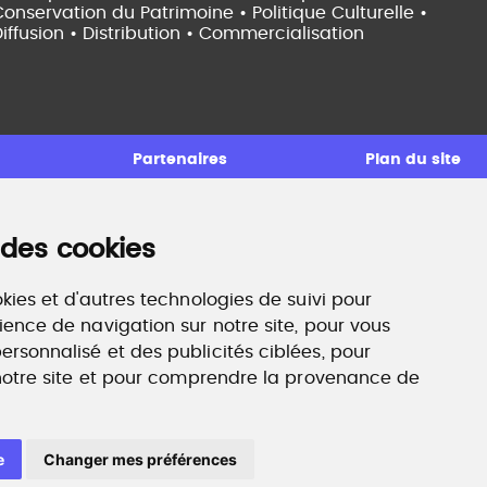
onservation du Patrimoine • Politique Culturelle •
iffusion • Distribution • Commercialisation
Partenaires
Plan du site
 des cookies
ccompagnement professionnel
ilan de compétences, coaching, techniques de
echerche d'emploi, entretien conseil.
kies et d'autres technologies de suivi pour
ww.profilculture-competences.com
ience de navigation sur notre site, pour vous
rsonnalisé et des publicités ciblées, pour
 notre site et pour comprendre la provenance de
e
Changer mes préférences