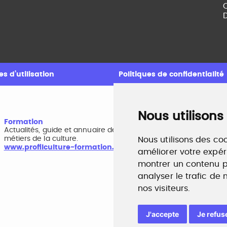
C
D
s d’utilisation
Politiques de confidentialité
Nous utilisons
Formation
A
Actualités, guide et annuaire des formations aux
B
métiers de la culture.
r
Nous utilisons des coo
www.profilculture-formation.com
w
améliorer votre expér
montrer un contenu pe
analyser le trafic de
nos visiteurs.
J'accepte
Je refus