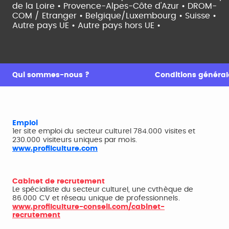
de la Loire •
Provence-Alpes-Côte d'Azur •
DROM-
COM / Etranger •
Belgique/Luxembourg •
Suisse •
Autre pays UE •
Autre pays hors UE •
Qui sommes-nous ?
Conditions générale
Emploi
1er site emploi du secteur culturel 784.000 visites et
230.000 visiteurs uniques par mois.
www.profilculture.com
Cabinet de recrutement
Le spécialiste du secteur culturel, une cvthèque de
86.000 CV et réseau unique de professionnels.
www.profilculture-conseil.com/cabinet-
recrutement