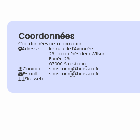
Coordonnées
Coordonnées de la formation
Adresse:
Immeuble l’Avancée
26, bd du Président Wilson
Entrée 26c
67000 Strasbourg
Contact:
strasbourg@brassart.fr
E-mail:
strasbourg@brassart.fr
Site web