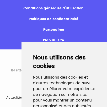
Conditions générales d’utilisation
Politiques de confidentialité
Partenaires
Plan du site
Nous utilisons des
cookies
Emploi
1er site emploi du secteur culturel 784.000 visites et
230.000 visiteurs uniques par mois.
Nous utilisons des cookies et
www.profilculture.com
d'autres technologies de suivi
pour améliorer votre expérience
Formation
de navigation sur notre site,
Actualités, guide et annuaire des formations aux métiers
pour vous montrer un contenu
de la culture.
www.profilculture-formation.com
personnalisé et des publicités