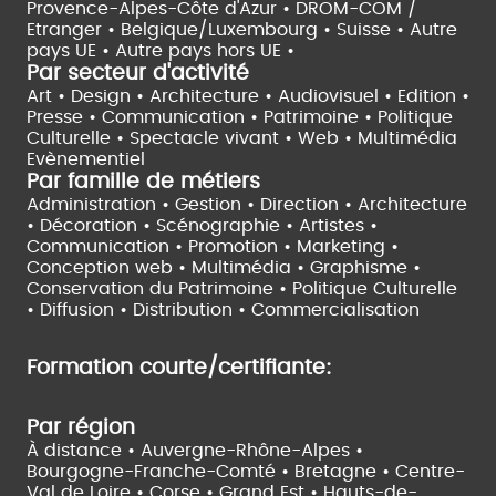
Provence-Alpes-Côte d'Azur •
DROM-COM /
Etranger •
Belgique/Luxembourg •
Suisse •
Autre
pays UE •
Autre pays hors UE •
Par secteur d'activité
Art • Design • Architecture •
Audiovisuel •
Edition •
Presse • Communication •
Patrimoine • Politique
Culturelle •
Spectacle vivant •
Web • Multimédia
Evènementiel
Par famille de métiers
Administration • Gestion • Direction •
Architecture
• Décoration • Scénographie •
Artistes •
Communication • Promotion • Marketing •
Conception web • Multimédia • Graphisme •
Conservation du Patrimoine • Politique Culturelle
•
Diffusion • Distribution • Commercialisation
Formation courte/certifiante:
Par région
À distance •
Auvergne-Rhône-Alpes •
Bourgogne-Franche-Comté •
Bretagne •
Centre-
Val de Loire •
Corse •
Grand Est •
Hauts-de-