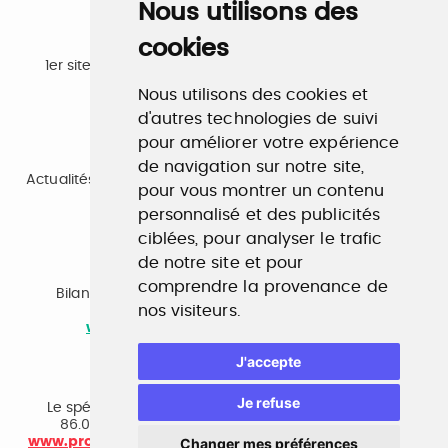
Nous utilisons des
cookies
Emploi
1er site emploi du secteur culturel 784.000 visites et
230.000 visiteurs uniques par mois.
Nous utilisons des cookies et
www.profilculture.com
d'autres technologies de suivi
pour améliorer votre expérience
Formation
de navigation sur notre site,
Actualités, guide et annuaire des formations aux métiers
pour vous montrer un contenu
de la culture.
www.profilculture-formation.com
personnalisé et des publicités
ciblées, pour analyser le trafic
de notre site et pour
Accompagnement professionnel
comprendre la provenance de
Bilan de compétences, coaching, techniques de
nos visiteurs.
recherche d'emploi, entretien conseil.
www.profilculture-competences.com
J'accepte
Cabinet de recrutement
Je refuse
Le spécialiste du secteur culturel, une cvthèque de
86.000 CV et réseau unique de professionnels.
www.profilculture-conseil.com/cabinet-recrutement
Changer mes préférences