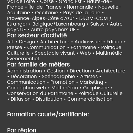
Val de Loire •
Corse •
Grand Est •
Hauts-de-
France •
Île-de-France •
Normandie •
Nouvelle-
Aquitaine •
Occitanie •
Pays de la Loire •
Provence-Alpes-Côte d'Azur •
DROM-COM /
Etranger •
Belgique/Luxembourg •
Suisse •
Autre
pays UE •
Autre pays hors UE •
Par secteur d'activité
Art • Design • Architecture •
Audiovisuel •
Edition •
Presse • Communication •
Patrimoine • Politique
Culturelle •
Spectacle vivant •
Web • Multimédia
Evènementiel
Par famille de métiers
Administration • Gestion • Direction •
Architecture
• Décoration • Scénographie •
Artistes •
Communication • Promotion • Marketing •
Conception web • Multimédia • Graphisme •
Conservation du Patrimoine • Politique Culturelle
•
Diffusion • Distribution • Commercialisation
Formation courte/certifiante:
Par région