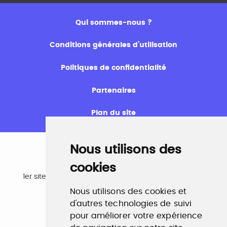
Qui sommes-nous ?
Conditions générales d’utilisation
Politiques de confidentialité
Partenaires
Plan du site
Nous utilisons des
cookies
Emploi
1er site emploi du secteur culturel 784.000 visites et
230.000 visiteurs uniques par mois.
Nous utilisons des cookies et
www.profilculture.com
d'autres technologies de suivi
pour améliorer votre expérience
Formation