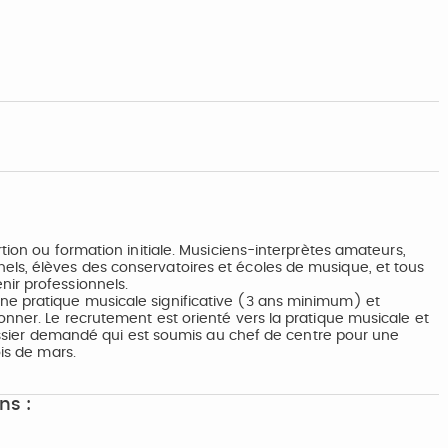
rtion ou formation initiale. Musiciens-interprètes amateurs,
els, élèves des conservatoires et écoles de musique, et tous
ir professionnels.
ne pratique musicale significative (3 ans minimum) et
onner. Le recrutement est orienté vers la pratique musicale et
 dossier demandé qui est soumis au chef de centre pour une
ois de mars.
ns :