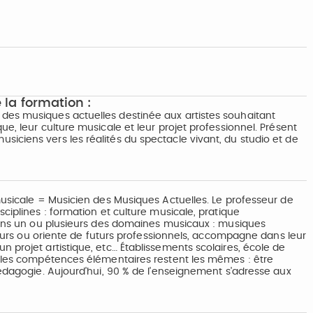
 la formation :
des musiques actuelles destinée aux artistes souhaitant
e, leur culture musicale et leur projet professionnel. Présent
iciens vers les réalités du spectacle vivant, du studio et de
musicale = Musicien des Musiques Actuelles. Le professeur de
ciplines : formation et culture musicale, pratique
 dans un ou plusieurs des domaines musicaux : musiques
ateurs ou oriente de futurs professionnels, accompagne dans leur
 projet artistique, etc… Établissements scolaires, école de
… les compétences élémentaires restent les mêmes : être
pédagogie. Aujourd'hui, 90 % de l'enseignement s'adresse aux