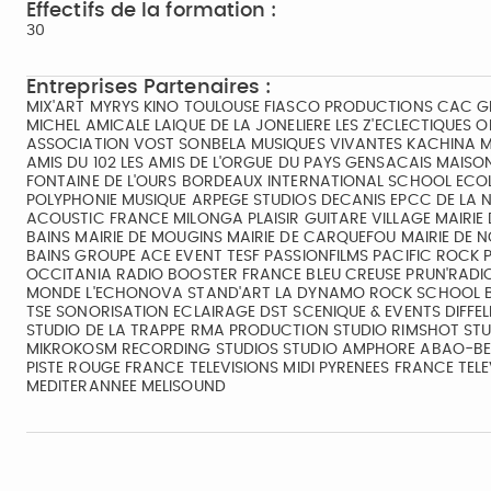
Effectifs de la formation :
30
Entreprises Partenaires :
MIX'ART MYRYS KINO TOULOUSE FIASCO PRODUCTIONS CAC G
MICHEL AMICALE LAIQUE DE LA JONELIERE LES Z'ECLECTIQUES O
ASSOCIATION VOST SONBELA MUSIQUES VIVANTES KACHINA MU
AMIS DU 102 LES AMIS DE L'ORGUE DU PAYS GENSACAIS MAISO
FONTAINE DE L'OURS BORDEAUX INTERNATIONAL SCHOOL ECOL
POLYPHONIE MUSIQUE ARPEGE STUDIOS DECANIS EPCC DE LA N
ACOUSTIC FRANCE MILONGA PLAISIR GUITARE VILLAGE MAIRIE D
BAINS MAIRIE DE MOUGINS MAIRIE DE CARQUEFOU MAIRIE DE N
BAINS GROUPE ACE EVENT TESF PASSIONFILMS PACIFIC ROCK
OCCITANIA RADIO BOOSTER FRANCE BLEU CREUSE PRUN'RADIO
MONDE L'ECHONOVA STAND'ART LA DYNAMO ROCK SCHOOL B
TSE SONORISATION ECLAIRAGE DST SCENIQUE & EVENTS DIFFEL
STUDIO DE LA TRAPPE RMA PRODUCTION STUDIO RIMSHOT STUD
MIKROKOSM RECORDING STUDIOS STUDIO AMPHORE ABAO-BE 
PISTE ROUGE FRANCE TELEVISIONS MIDI PYRENEES FRANCE TEL
MEDITERANNEE MELISOUND