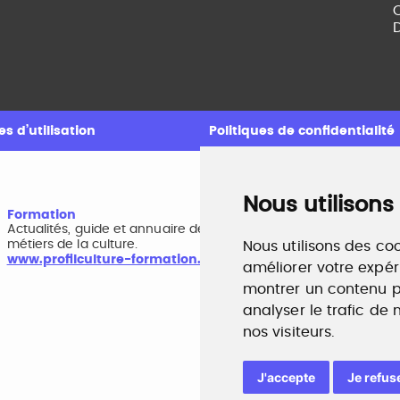
C
D
s d’utilisation
Politiques de confidentialité
Nous utilisons
Formation
A
Actualités, guide et annuaire des formations aux
B
métiers de la culture.
r
Nous utilisons des coo
www.profilculture-formation.com
w
améliorer votre expér
montrer un contenu pe
analyser le trafic de
nos visiteurs.
J'accepte
Je refus