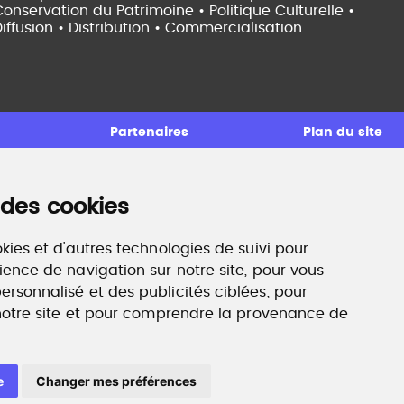
onservation du Patrimoine • Politique Culturelle •
iffusion • Distribution • Commercialisation
Partenaires
Plan du site
 des cookies
ccompagnement professionnel
ilan de compétences, coaching, techniques de
echerche d'emploi, entretien conseil.
kies et d'autres technologies de suivi pour
ww.profilculture-competences.com
ience de navigation sur notre site, pour vous
rsonnalisé et des publicités ciblées, pour
 notre site et pour comprendre la provenance de
e
Changer mes préférences