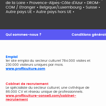
de la Loire •
Provence-Alpes-Côte d'Azur •
DROM-
COM / Etranger •
Belgique/Luxembourg •
Suisse •
Autre pays UE •
Autre pays hors UE •
Qui sommes-nous ?
Conditions générale
Emploi
1er site emploi du secteur culturel 784.000 visites et
230.000 visiteurs uniques par mois.
www.profilculture.com
Cabinet de recrutement
Le spécialiste du secteur culturel, une cvthèque de
86.000 CV et réseau unique de professionnels.
www.profilculture-conseil.com/cabinet-
recrutement