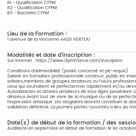
B1 - Qualification CF¨PM
B2 - Qualification CF¨PM
B3 - Bachelor CFPM
Lieu de la Formation :
1 avenue de la Vertonne 44120 VERTOU
Modalités et date d'inscription :
Sur internet : https://www.cfpmfrance.com/inscription
Conditions d'admissibilité (public concerné et pé-requis) :
Salarié en formation professionnelle continue, public en inse
solistes,membres de groupes amateurs ou futurs professionn
ceux qui souhaitent se perfectionner rapidement et/ou deven
Autodidactes et artistes amateurs de tous âges possédant u
désireux avant tout de vivre de la musique ou de se perfecti
l’expression artistique. Les stagiaires doivent constituer le
validation définitive. La journée portes-ouvertes a lieu au m
Date(s) de début de la formation / des sessio
Auditions en septembre et début de formation le 1er octobre