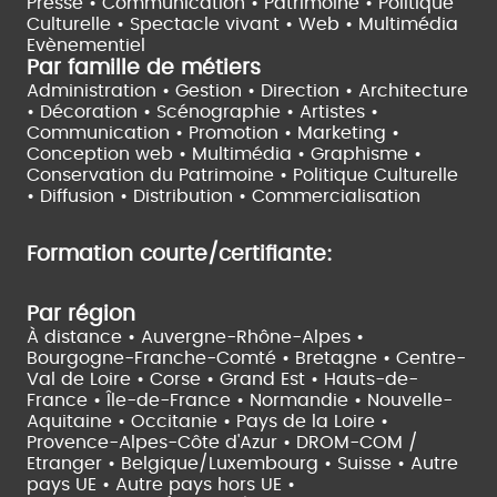
Presse • Communication •
Patrimoine • Politique
Culturelle •
Spectacle vivant •
Web • Multimédia
Evènementiel
Par famille de métiers
Administration • Gestion • Direction •
Architecture
• Décoration • Scénographie •
Artistes •
Communication • Promotion • Marketing •
Conception web • Multimédia • Graphisme •
Conservation du Patrimoine • Politique Culturelle
•
Diffusion • Distribution • Commercialisation
Formation courte/certifiante:
Par région
À distance •
Auvergne-Rhône-Alpes •
Bourgogne-Franche-Comté •
Bretagne •
Centre-
Val de Loire •
Corse •
Grand Est •
Hauts-de-
France •
Île-de-France •
Normandie •
Nouvelle-
Aquitaine •
Occitanie •
Pays de la Loire •
Provence-Alpes-Côte d'Azur •
DROM-COM /
Etranger •
Belgique/Luxembourg •
Suisse •
Autre
pays UE •
Autre pays hors UE •