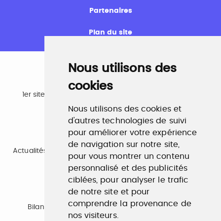
Partenaires
Plan du site
Nous utilisons des
cookies
Emploi
1er site emploi du secteur culturel 784.000 visites et
230.000 visiteurs uniques par mois.
Nous utilisons des cookies et
www.profilculture.com
d'autres technologies de suivi
pour améliorer votre expérience
Formation
de navigation sur notre site,
Actualités, guide et annuaire des formations aux métiers
pour vous montrer un contenu
de la culture.
www.profilculture-formation.com
personnalisé et des publicités
ciblées, pour analyser le trafic
de notre site et pour
Accompagnement professionnel
comprendre la provenance de
Bilan de compétences, coaching, techniques de
nos visiteurs.
recherche d'emploi, entretien conseil.