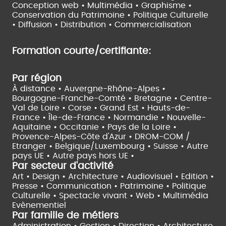
Conception web • Multimédia • Graphisme •
Conservation du Patrimoine • Politique Culturelle
•
Diffusion • Distribution • Commercialisation
Formation courte/certifiante:
Par région
À distance •
Auvergne-Rhône-Alpes •
Bourgogne-Franche-Comté •
Bretagne •
Centre-
Val de Loire •
Corse •
Grand Est •
Hauts-de-
France •
Île-de-France •
Normandie •
Nouvelle-
Aquitaine •
Occitanie •
Pays de la Loire •
Provence-Alpes-Côte d'Azur •
DROM-COM /
Etranger •
Belgique/Luxembourg •
Suisse •
Autre
pays UE •
Autre pays hors UE •
Par secteur d'activité
Art • Design • Architecture •
Audiovisuel •
Edition •
Presse • Communication •
Patrimoine • Politique
Culturelle •
Spectacle vivant •
Web • Multimédia
Evènementiel
Par famille de métiers
Administration • Gestion • Direction •
Architecture