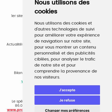
Nous utilisons des
cookies
Emploi
1er site emploi du secteur culturel 784.000 visites et
230.000 visiteurs uniques par mois.
Nous utilisons des cookies et
www.profilculture.com
d'autres technologies de suivi
pour améliorer votre expérience
Formation
de navigation sur notre site,
Actualités, guide et annuaire des formations aux métiers
pour vous montrer un contenu
de la culture.
www.profilculture-formation.com
personnalisé et des publicités
ciblées, pour analyser le trafic
de notre site et pour
Accompagnement professionnel
comprendre la provenance de
Bilan de compétences, coaching, techniques de
nos visiteurs.
recherche d'emploi, entretien conseil.
www.profilculture-competences.com
J'accepte
Cabinet de recrutement
Je refuse
Le spécialiste du secteur culturel, une cvthèque de
86.000 CV et réseau unique de professionnels.
www.profilculture-conseil.com/cabinet-recrutement
Changer mes préférences