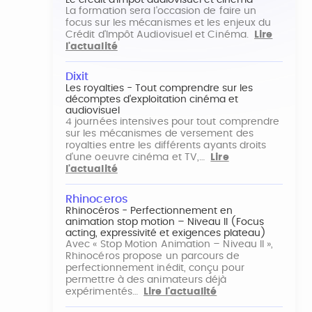
Le crédit d'impôt audiovisuel et cinéma
La formation sera l'occasion de faire un
focus sur les mécanismes et les enjeux du
Crédit d'Impôt Audiovisuel et Cinéma.
Lire
l'actualité
Dixit
Les royalties - Tout comprendre sur les
décomptes d'exploitation cinéma et
audiovisuel
4 journées intensives pour tout comprendre
sur les mécanismes de versement des
royalties entre les différents ayants droits
d'une oeuvre cinéma et TV,…
Lire
l'actualité
Rhinoceros
Rhinocéros - Perfectionnement en
animation stop motion – Niveau II (Focus
acting, expressivité et exigences plateau)
Avec « Stop Motion Animation – Niveau II »,
Rhinocéros propose un parcours de
perfectionnement inédit, conçu pour
permettre à des animateurs déjà
expérimentés…
Lire l'actualité