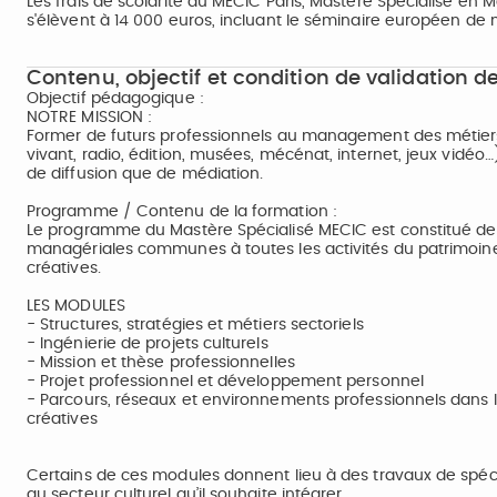
Les frais de scolarité du MECIC Paris, Mastère Spécialisé en 
s'élèvent à 14 000 euros, incluant le séminaire européen de
Contenu, objectif et condition de validation de
Objectif pédagogique :
NOTRE MISSION :
Former de futurs professionnels au management des métiers d
vivant, radio, édition, musées, mécénat, internet, jeux vidéo
de diffusion que de médiation.
Programme / Contenu de la formation :
Le programme du Mastère Spécialisé MECIC est constitué de 
managériales communes à toutes les activités du patrimoine, d
créatives.
LES MODULES
- Structures, stratégies et métiers sectoriels
- Ingénierie de projets culturels
- Mission et thèse professionnelles
- Projet professionnel et développement personnel
- Parcours, réseaux et environnements professionnels dans la
créatives
Certains de ces modules donnent lieu à des travaux de spécia
au secteur culturel qu’il souhaite intégrer.