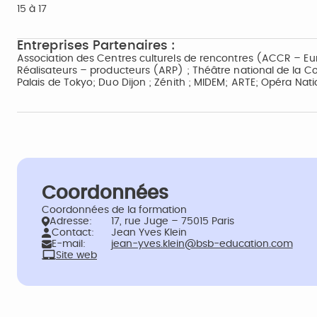
15 à 17
Entreprises Partenaires :
Association des Centres culturels de rencontres (ACCR – Europ
Réalisateurs – producteurs (ARP) ; Théâtre national de la Col
Palais de Tokyo; Duo Dijon ; Zénith ; MIDEM; ARTE; Opéra Natio
Coordonnées
Coordonnées de la formation
Adresse:
17, rue Juge – 75015 Paris
Contact:
Jean Yves Klein
E-mail:
jean-yves.klein@bsb-education.com
Site web