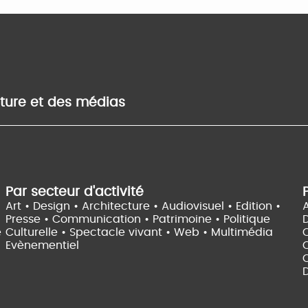
lture et des médias
Par secteur d'activité
Art • Design • Architecture •
Audiovisuel •
Edition •
A
Presse • Communication •
Patrimoine • Politique
e
Culturelle •
Spectacle vivant •
Web • Multimédia
Evènementiel
C
D