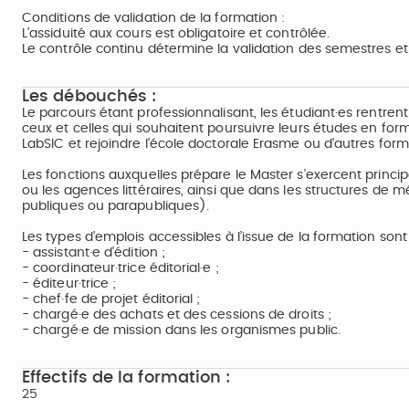
Conditions de validation de la formation :
L’assiduité aux cours est obligatoire et contrôlée.
Le contrôle continu détermine la validation des semestres et
Les débouchés :
Le parcours étant professionnalisant, les étudiant·es rentren
ceux et celles qui souhaitent poursuivre leurs études en forma
LabSIC et rejoindre l’école doctorale Erasme ou d’autres for
Les fonctions auxquelles prépare le Master s’exercent princ
ou les agences littéraires, ainsi que dans les structures de 
publiques ou parapubliques).
Les types d’emplois accessibles à l’issue de la formation sont 
- assistant·e d’édition ;
- coordinateur·trice éditorial·e ;
- éditeur·trice ;
- chef·fe de projet éditorial ;
- chargé·e des achats et des cessions de droits ;
- chargé·e de mission dans les organismes public.
Effectifs de la formation :
25