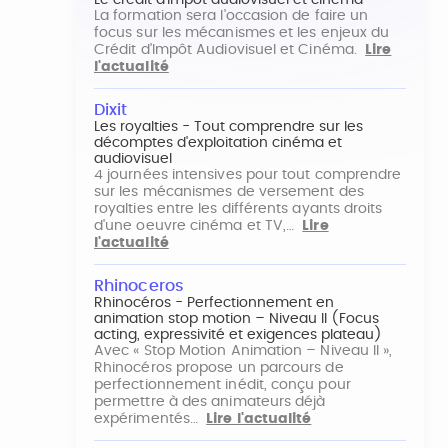
Le crédit d'impôt audiovisuel et cinéma
La formation sera l'occasion de faire un
focus sur les mécanismes et les enjeux du
Crédit d'Impôt Audiovisuel et Cinéma.
Lire
l'actualité
Dixit
Les royalties - Tout comprendre sur les
décomptes d'exploitation cinéma et
audiovisuel
4 journées intensives pour tout comprendre
sur les mécanismes de versement des
royalties entre les différents ayants droits
d'une oeuvre cinéma et TV,…
Lire
l'actualité
Rhinoceros
Rhinocéros - Perfectionnement en
animation stop motion – Niveau II (Focus
acting, expressivité et exigences plateau)
Avec « Stop Motion Animation – Niveau II »,
Rhinocéros propose un parcours de
perfectionnement inédit, conçu pour
permettre à des animateurs déjà
expérimentés…
Lire l'actualité