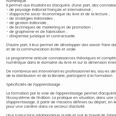
numérique.
Il permet aux étudiant·es d’acquérir, d’une part, des connai
- de paysage éditorial français et international ;
- d’approche socio-économique du livre et de la lecture ;
- de stratégies éditoriales ;
- de gestion éditoriale ;
- de techniques de marketing et de promotion ;
- de graphisme et de fabrication ;
- d’expertise juridique et contractuelle.
D’autre part, il leur permet de développer des savoir-faire da
et de la communication écrite et orale.
Le programme articule connaissances théoriques et compétenc
numérique dans le domaine du livre et sur la dimension inter
De nombreux·ses intervenant·es professionnel·les, issu·es des s
de la distribution et de la librairie, participent à la formation.
Spécificités de l’apprentissage :
La formation par la voie de l’apprentissage permet d’acquér
l’écosystème de l’édition. La pratique en situation, dans une 
d’apprentissage, à partir de missions définies au départ, en l
pour une carrière dans ce secteur d’activité.
Un·e tuteur·trice pédagogique guide et suit le travail de l’ap