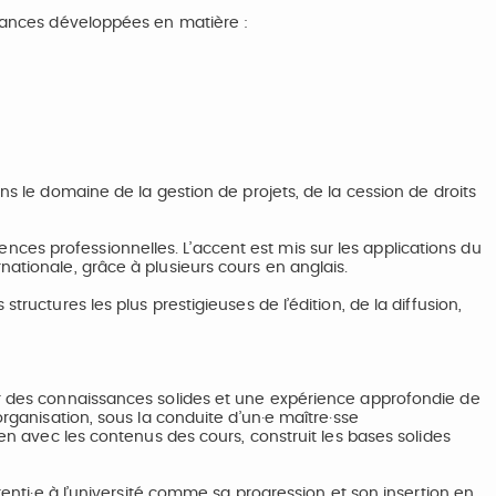
ssances développées en matière :
ns le domaine de la gestion de projets, de la cession de droits
es professionnelles. L’accent est mis sur les applications du
nationale, grâce à plusieurs cours en anglais.
tructures les plus prestigieuses de l’édition, de la diffusion,
ir des connaissances solides et une expérience approfondie de
organisation, sous la conduite d’un·e maître·sse
ien avec les contenus des cours, construit les bases solides
prenti·e à l’université comme sa progression et son insertion en