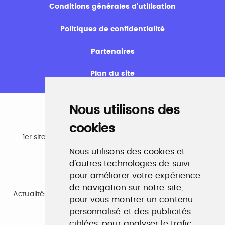
Conditions générales d’utilisation
Politiques de confidentialité
Partenaires
Plan du site
Nous utilisons des
cookies
Emploi
1er site emploi du secteur culturel 784.000 visites et
230.000 visiteurs uniques par mois.
Nous utilisons des cookies et
www.profilculture.com
d'autres technologies de suivi
pour améliorer votre expérience
Formation
de navigation sur notre site,
Actualités, guide et annuaire des formations aux métiers
pour vous montrer un contenu
de la culture.
www.profilculture-formation.com
personnalisé et des publicités
ciblées, pour analyser le trafic