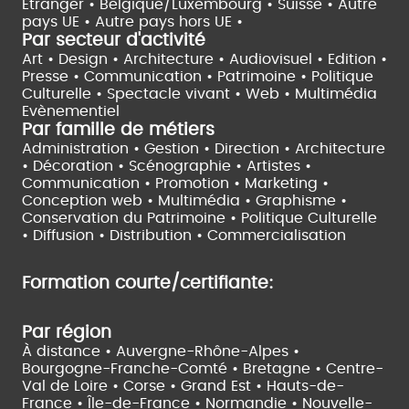
Etranger •
Belgique/Luxembourg •
Suisse •
Autre
pays UE •
Autre pays hors UE •
Par secteur d'activité
Art • Design • Architecture •
Audiovisuel •
Edition •
Presse • Communication •
Patrimoine • Politique
Culturelle •
Spectacle vivant •
Web • Multimédia
Evènementiel
Par famille de métiers
Administration • Gestion • Direction •
Architecture
• Décoration • Scénographie •
Artistes •
Communication • Promotion • Marketing •
Conception web • Multimédia • Graphisme •
Conservation du Patrimoine • Politique Culturelle
•
Diffusion • Distribution • Commercialisation
Formation courte/certifiante:
Par région
À distance •
Auvergne-Rhône-Alpes •
Bourgogne-Franche-Comté •
Bretagne •
Centre-
Val de Loire •
Corse •
Grand Est •
Hauts-de-
France •
Île-de-France •
Normandie •
Nouvelle-