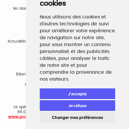
cookies
Emploi
1er site emploi du secteur culturel 784.000 visites et
230.000 visiteurs uniques par mois.
Nous utilisons des cookies et
www.profilculture.com
d'autres technologies de suivi
pour améliorer votre expérience
Formation
de navigation sur notre site,
Actualités, guide et annuaire des formations aux métiers
pour vous montrer un contenu
de la culture.
www.profilculture-formation.com
personnalisé et des publicités
ciblées, pour analyser le trafic
de notre site et pour
Accompagnement professionnel
comprendre la provenance de
Bilan de compétences, coaching, techniques de
nos visiteurs.
recherche d'emploi, entretien conseil.
www.profilculture-competences.com
J'accepte
Cabinet de recrutement
Je refuse
Le spécialiste du secteur culturel, une cvthèque de
86.000 CV et réseau unique de professionnels.
www.profilculture-conseil.com/cabinet-recrutement
Changer mes préférences