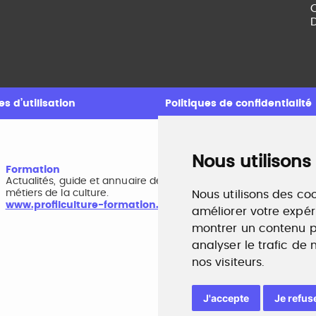
C
D
s d’utilisation
Politiques de confidentialité
Nous utilisons
Formation
A
Actualités, guide et annuaire des formations aux
B
métiers de la culture.
r
Nous utilisons des coo
www.profilculture-formation.com
w
améliorer votre expér
montrer un contenu pe
analyser le trafic de
nos visiteurs.
J'accepte
Je refus