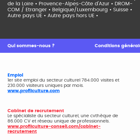
de la Loire •
Provence-Alpes-Côte d'Azur •
DROM-
COM / Etranger •
Belgique/Luxembourg •
Suisse •
Autre pays UE •
Autre pays hors UE •
Qui sommes-nous ?
Conditions générale
Emploi
1er site emploi du secteur culturel 784.000 visites et
230.000 visiteurs uniques par mois.
www.profilculture.com
Cabinet de recrutement
Le spécialiste du secteur culturel, une cvthèque de
86.000 CV et réseau unique de professionnels.
www.profilculture-conseil.com/cabinet-
recrutement