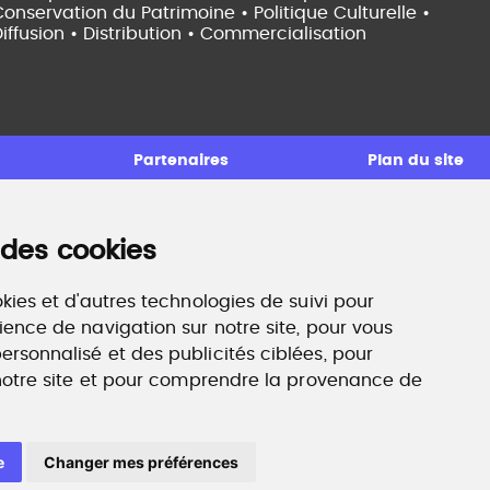
onservation du Patrimoine • Politique Culturelle •
iffusion • Distribution • Commercialisation
Partenaires
Plan du site
 des cookies
ccompagnement professionnel
ilan de compétences, coaching, techniques de
echerche d'emploi, entretien conseil.
kies et d'autres technologies de suivi pour
ww.profilculture-competences.com
ience de navigation sur notre site, pour vous
rsonnalisé et des publicités ciblées, pour
 notre site et pour comprendre la provenance de
e
Changer mes préférences