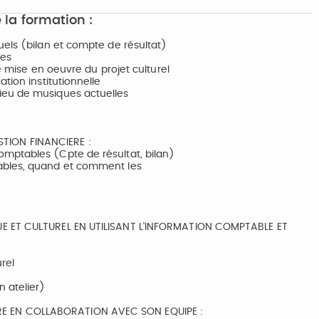
 la formation :
uels (bilan et compte de résultat)
les
e mise en oeuvre du projet culturel
tion institutionnelle
ieu de musiques actuelles
TION FINANCIERE :
mptables (Cpte de résultat, bilan)
ables, quand et comment les
UE ET CULTUREL EN UTILISANT L'INFORMATION COMPTABLE ET
rel
 atelier)
E EN COLLABORATION AVEC SON EQUIPE :