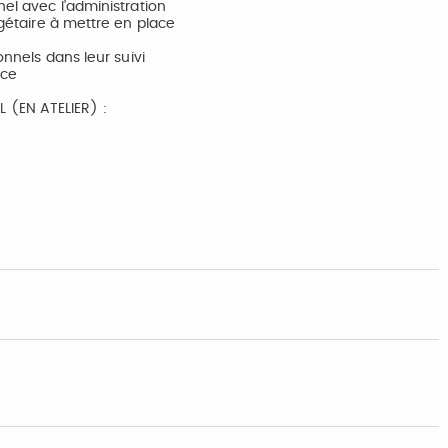
nel avec l’administration
dgétaire à mettre en place
onnels dans leur suivi
nce
 (EN ATELIER) :