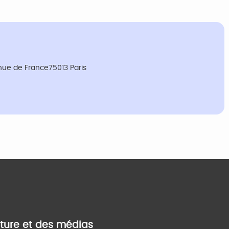
nue de France75013 Paris
lture et des médias