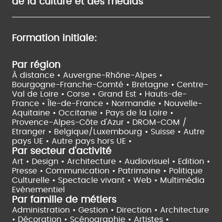
de la culture et des médias
Formation initiale:
Par région
À distance •
Auvergne-Rhône-Alpes •
Bourgogne-Franche-Comté •
Bretagne •
Centre-
Val de Loire •
Corse •
Grand Est •
Hauts-de-
France •
Île-de-France •
Normandie •
Nouvelle-
Aquitaine •
Occitanie •
Pays de la Loire •
Provence-Alpes-Côte d'Azur •
DROM-COM /
Etranger •
Belgique/Luxembourg •
Suisse •
Autre
pays UE •
Autre pays hors UE •
Par secteur d'activité
Art • Design • Architecture •
Audiovisuel •
Edition •
Presse • Communication •
Patrimoine • Politique
Culturelle •
Spectacle vivant •
Web • Multimédia
Evènementiel
Par famille de métiers
Administration • Gestion • Direction •
Architecture
• Décoration • Scénographie •
Artistes •