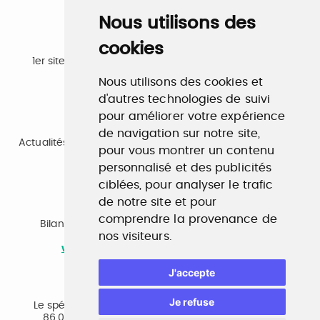
Nous utilisons des
cookies
Emploi
1er site emploi du secteur culturel 784.000 visites et
230.000 visiteurs uniques par mois.
Nous utilisons des cookies et
www.profilculture.com
d'autres technologies de suivi
pour améliorer votre expérience
Formation
de navigation sur notre site,
Actualités, guide et annuaire des formations aux métiers
pour vous montrer un contenu
de la culture.
www.profilculture-formation.com
personnalisé et des publicités
ciblées, pour analyser le trafic
de notre site et pour
Accompagnement professionnel
comprendre la provenance de
Bilan de compétences, coaching, techniques de
nos visiteurs.
recherche d'emploi, entretien conseil.
www.profilculture-competences.com
J'accepte
Cabinet de recrutement
Je refuse
Le spécialiste du secteur culturel, une cvthèque de
86.000 CV et réseau unique de professionnels.