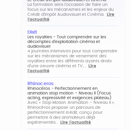
Le crédit d'impôt audiovisuel et cinéma
La formation sera l'occasion de faire un
focus sur les mécanismes et les enjeux du
Crédit d'Impôt Audiovisuel et Cinéma.
Lire
l'actualité
Dixit
Les royalties - Tout comprendre sur les
décomptes d'exploitation cinéma et
audiovisuel
4 journées intensives pour tout comprendre
sur les mécanismes de versement des
royalties entre les différents ayants droits
d'une oeuvre cinéma et TV,…
Lire
l'actualité
Rhinoceros
Rhinocéros - Perfectionnement en
animation stop motion – Niveau II (Focus
acting, expressivité et exigences plateau)
Avec « Stop Motion Animation – Niveau II »,
Rhinocéros propose un parcours de
perfectionnement inédit, conçu pour
permettre à des animateurs déjà
expérimentés…
Lire l'actualité