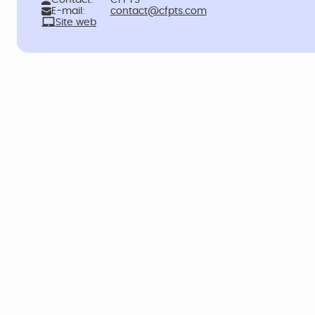
Contact:
CFPTS
E-mail:
contact@cfpts.com
Site web