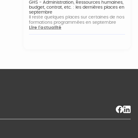
GHS - Administration, Ressources humaines,
budget, contrat, etc. : les dernières places en
septembre
Il reste quelques places sur certaines de nos
formations programmées en septembre
Lire l'actualité