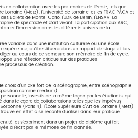
ts en collaboration avec les partenaires de l’école, tels que
 de Lorraine (Metz), l’Université de Lorraine, et les FRAC PACA et
des Ballets de Monte-Carlo, l'UDK de Berlin, l'ENSAV-La
hie de spectacle et d’art vivant. La participation aux ARC,
forcer l’immersion dans les différents univers de la
e variable dans une institution culturelle ou une école
 expérience, qu’il restituera dans un rapport de stage et lors
édiger au cours de ce semestre son mémoire de fin de cycle.
loppe une réflexion critique sur des pratiques
re processus de création.
le choix d’un axe fort de la scénographie, entre scénographie
l’exposition comme medium).
e personnelle, investis de la même façon par les étudiants, qui
é dans le cadre de collaborations telles que les Imprévus
Sorbonne (Paris 4), l’École Supérieure d’Art de Lorraine (Metz),
), trouve en effet à se recontextualiser dans leur pratique.
tité, et s’expriment dans un projet de diplôme qui fait
ée à l’écrit par le mémoire de fin d’année.