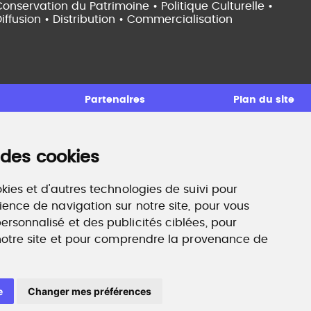
onservation du Patrimoine • Politique Culturelle •
iffusion • Distribution • Commercialisation
Partenaires
Plan du site
 des cookies
ccompagnement professionnel
ilan de compétences, coaching, techniques de
echerche d'emploi, entretien conseil.
kies et d'autres technologies de suivi pour
ww.profilculture-competences.com
ience de navigation sur notre site, pour vous
rsonnalisé et des publicités ciblées, pour
 notre site et pour comprendre la provenance de
e
Changer mes préférences