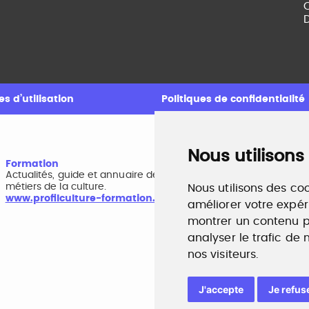
C
D
s d’utilisation
Politiques de confidentialité
Nous utilisons
Formation
A
Actualités, guide et annuaire des formations aux
B
métiers de la culture.
r
Nous utilisons des coo
www.profilculture-formation.com
w
améliorer votre expér
montrer un contenu pe
analyser le trafic de
nos visiteurs.
J'accepte
Je refus