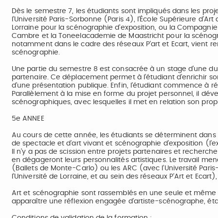
Dès le semestre 7, les étudiants sont impliqués dans les proje
l’Université Paris-Sorbonne (Paris 4), l’École Supérieure d’Art
Lorraine pour la scénographie d’exposition, ou la Compagnie 
Cambre et la Toneelacademie de Maastricht pour la scénograp
notamment dans le cadre des réseaux P’art et Ecart, vient ren
scénographie.
Une partie du semestre 8 est consacrée à un stage d’une duré
partenaire. Ce déplacement permet à l’étudiant d’enrichir son
d’une présentation publique. Enfin, l’étudiant commence à r
Parallèlement à la mise en forme du projet personnel, il déve
scénographiques, avec lesquelles il met en relation son prop
5e ANNEE
Au cours de cette année, les étudiants se déterminent dans 
de spectacle et d’art vivant et scénographie d’exposition (
Il n’y a pas de scission entre projets partenaires et recherch
en dégageront leurs personnalités artistiques. Le travail men
(Ballets de Monte-Carlo) ou les ARC (avec l’Université Paris-
l’Université de Lorraine, et au sein des réseaux P’Art et Ecart
Art et scénographie sont rassemblés en une seule et même en
apparaître une réflexion engagée d’artiste-scénographe, étay