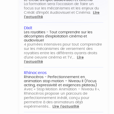
Le crédit d'impôt audiovisuel et cinéma
La formation sera l'occasion de faire un
focus sur les mécanismes et les enjeux du
Crédit d'Impôt Audiovisuel et Cinéma.
Lire
l'actualité
Dixit
Les royalties - Tout comprendre sur les
décomptes d'exploitation cinéma et
audiovisuel
4 journées intensives pour tout comprendre
sur les mécanismes de versement des
royalties entre les différents ayants droits
d'une oeuvre cinéma et TV,…
Lire
l'actualité
Rhinoceros
Rhinocéros - Perfectionnement en
animation stop motion – Niveau II (Focus
acting, expressivité et exigences plateau)
Avec « Stop Motion Animation – Niveau II »,
Rhinocéros propose un parcours de
perfectionnement inédit, conçu pour
permettre à des animateurs déjà
expérimentés…
Lire l'actualité