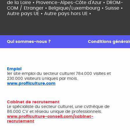
de la Loire •
Provence-Alpes-Côte d'Azur •
DROM-
COM / Etranger •
Belgique/Luxembourg •
Suisse •
Autre pays UE •
Autre pays hors UE •
Qui sommes-nous ?
Conditions générale
Emploi
1er site emploi du secteur culturel 784.000 visites et
230.000 visiteurs uniques par mois.
www.profilculture.com
Cabinet de recrutement
Le spécialiste du secteur culturel, une cvthèque de
86.000 CV et réseau unique de professionnels.
www.profilculture-conseil.com/cabinet-
recrutement