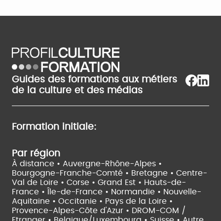
Guides des formations aux métiers
de la culture et des médias
Formation initiale:
Par région
À distance •
Auvergne-Rhône-Alpes •
Bourgogne-Franche-Comté •
Bretagne •
Centre-
Val de Loire •
Corse •
Grand Est •
Hauts-de-
France •
Île-de-France •
Normandie •
Nouvelle-
Aquitaine •
Occitanie •
Pays de la Loire •
Provence-Alpes-Côte d'Azur •
DROM-COM /
Etranger •
Belgique/Luxembourg •
Suisse •
Autre