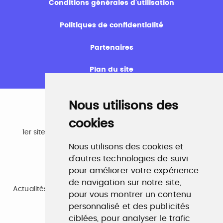
Conditions générales d’utilisation
Politiques de confidentialité
Partenaires
Plan du site
Nous utilisons des
cookies
Emploi
1er site emploi du secteur culturel 784.000 visites et
230.000 visiteurs uniques par mois.
Nous utilisons des cookies et
www.profilculture.com
d'autres technologies de suivi
pour améliorer votre expérience
Formation
de navigation sur notre site,
Actualités, guide et annuaire des formations aux métiers
pour vous montrer un contenu
de la culture.
www.profilculture-formation.com
personnalisé et des publicités
ciblées, pour analyser le trafic