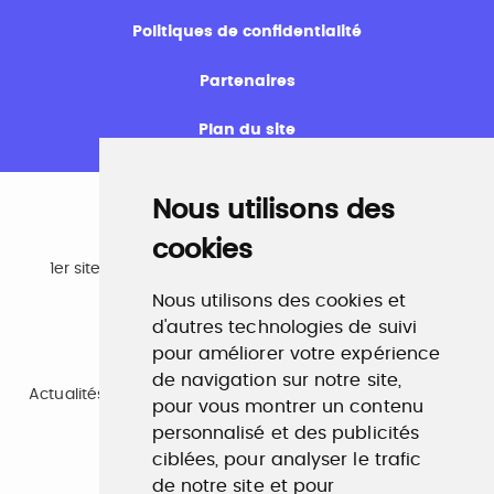
Politiques de confidentialité
Partenaires
Plan du site
Nous utilisons des
cookies
Emploi
1er site emploi du secteur culturel 784.000 visites et
230.000 visiteurs uniques par mois.
Nous utilisons des cookies et
www.profilculture.com
d'autres technologies de suivi
pour améliorer votre expérience
Formation
de navigation sur notre site,
Actualités, guide et annuaire des formations aux métiers
pour vous montrer un contenu
de la culture.
www.profilculture-formation.com
personnalisé et des publicités
ciblées, pour analyser le trafic
de notre site et pour