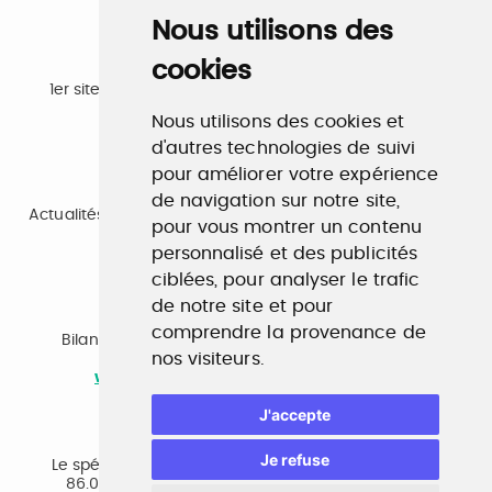
Nous utilisons des
cookies
Emploi
1er site emploi du secteur culturel 784.000 visites et
230.000 visiteurs uniques par mois.
Nous utilisons des cookies et
www.profilculture.com
d'autres technologies de suivi
pour améliorer votre expérience
Formation
de navigation sur notre site,
Actualités, guide et annuaire des formations aux métiers
pour vous montrer un contenu
de la culture.
www.profilculture-formation.com
personnalisé et des publicités
ciblées, pour analyser le trafic
de notre site et pour
Accompagnement professionnel
comprendre la provenance de
Bilan de compétences, coaching, techniques de
nos visiteurs.
recherche d'emploi, entretien conseil.
www.profilculture-competences.com
J'accepte
Cabinet de recrutement
Je refuse
Le spécialiste du secteur culturel, une cvthèque de
86.000 CV et réseau unique de professionnels.