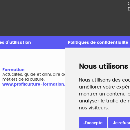
C
D
s d’utilisation
Politiques de confidentialité
Nous utilisons
Formation
A
Actualités, guide et annuaire des formations aux
B
métiers de la culture.
r
Nous utilisons des coo
www.profilculture-formation.com
w
améliorer votre expér
montrer un contenu pe
analyser le trafic de
nos visiteurs.
J'accepte
Je refus