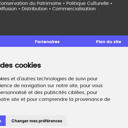
onservation du Patrimoine • Politique Culturelle •
iffusion • Distribution • Commercialisation
Partenaires
Plan du site
 des cookies
ccompagnement professionnel
ilan de compétences, coaching, techniques de
echerche d'emploi, entretien conseil.
kies et d'autres technologies de suivi pour
ww.profilculture-competences.com
ience de navigation sur notre site, pour vous
rsonnalisé et des publicités ciblées, pour
 notre site et pour comprendre la provenance de
e
Changer mes préférences