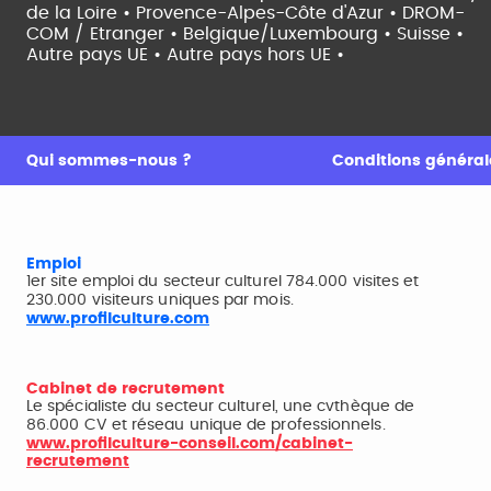
de la Loire •
Provence-Alpes-Côte d'Azur •
DROM-
COM / Etranger •
Belgique/Luxembourg •
Suisse •
Autre pays UE •
Autre pays hors UE •
Qui sommes-nous ?
Conditions générale
Emploi
1er site emploi du secteur culturel 784.000 visites et
230.000 visiteurs uniques par mois.
www.profilculture.com
Cabinet de recrutement
Le spécialiste du secteur culturel, une cvthèque de
86.000 CV et réseau unique de professionnels.
www.profilculture-conseil.com/cabinet-
recrutement