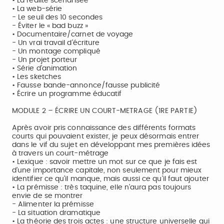
• La réalité scénarisée
• La web-série
- Le seuil des 10 secondes
- Éviter le « bad buzz »
• Documentaire/carnet de voyage
- Un vrai travail d’écriture
- Un montage compliqué
- Un projet porteur
• Série d’animation
• Les sketches
• Fausse bande-annonce/fausse publicité
• Écrire un programme éducatif
MODULE 2 – ÉCRIRE UN COURT-METRAGE (1RE PARTIE)
Après avoir pris connaissance des différents formats
courts qui pouvaient exister, je peux désormais entrer
dans le vif du sujet en développant mes premières idées
à travers un court-métrage
• Lexique : savoir mettre un mot sur ce que je fais est
d’une importance capitale, non seulement pour mieux
identifier ce qu’il manque, mais aussi ce qu’il faut ajouter
• La prémisse : très taquine, elle n’aura pas toujours
envie de se montrer
- Alimenter la prémisse
- La situation dramatique
• La théorie des trois actes : une structure universelle qui