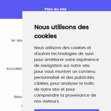
Plan du site
Nous utilisons des
cookies
Emploi
1er site emploi du secteur culturel 784.000 visites et
230.000 visiteurs uniques par mois.
Nous utilisons des cookies et
www.profilculture.com
d'autres technologies de suivi
pour améliorer votre expérience
Formation
de navigation sur notre site,
Actualités, guide et annuaire des formations aux métiers
pour vous montrer un contenu
de la culture.
www.profilculture-formation.com
personnalisé et des publicités
ciblées, pour analyser le trafic
de notre site et pour
Accompagnement professionnel
comprendre la provenance de
Bilan de compétences, coaching, techniques de
nos visiteurs.
recherche d'emploi, entretien conseil.
www.profilculture-competences.com