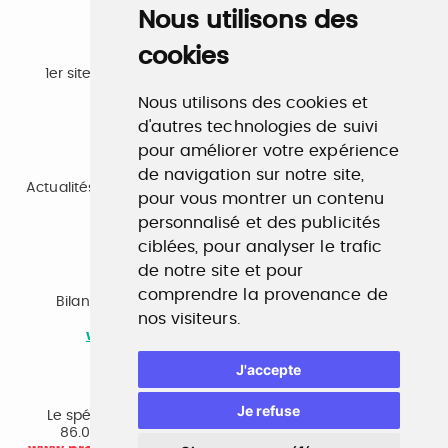
Nous utilisons des
cookies
Emploi
1er site emploi du secteur culturel 784.000 visites et
230.000 visiteurs uniques par mois.
Nous utilisons des cookies et
www.profilculture.com
d'autres technologies de suivi
pour améliorer votre expérience
Formation
de navigation sur notre site,
Actualités, guide et annuaire des formations aux métiers
pour vous montrer un contenu
de la culture.
www.profilculture-formation.com
personnalisé et des publicités
ciblées, pour analyser le trafic
de notre site et pour
Accompagnement professionnel
comprendre la provenance de
Bilan de compétences, coaching, techniques de
nos visiteurs.
recherche d'emploi, entretien conseil.
www.profilculture-competences.com
J'accepte
Cabinet de recrutement
Je refuse
Le spécialiste du secteur culturel, une cvthèque de
86.000 CV et réseau unique de professionnels.