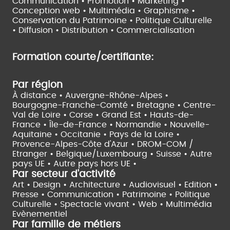
Communication • Promotion • Marketing •
Conception web • Multimédia • Graphisme •
Conservation du Patrimoine • Politique Culturelle
•
Diffusion • Distribution • Commercialisation
Formation courte/certifiante:
Par région
À distance •
Auvergne-Rhône-Alpes •
Bourgogne-Franche-Comté •
Bretagne •
Centre-
Val de Loire •
Corse •
Grand Est •
Hauts-de-
France •
Île-de-France •
Normandie •
Nouvelle-
Aquitaine •
Occitanie •
Pays de la Loire •
Provence-Alpes-Côte d'Azur •
DROM-COM /
Etranger •
Belgique/Luxembourg •
Suisse •
Autre
pays UE •
Autre pays hors UE •
Par secteur d'activité
Art • Design • Architecture •
Audiovisuel •
Edition •
Presse • Communication •
Patrimoine • Politique
Culturelle •
Spectacle vivant •
Web • Multimédia
Evènementiel
Par famille de métiers