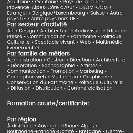
Aquitaine •
Occitanie •
Pays de la Loire •
Provence-Alpes-Côte d'Azur •
DROM-COM /
Etranger •
Belgique/Luxembourg •
Suisse •
Autre
pays UE •
Autre pays hors UE •
Par secteur d'activité
Art • Design • Architecture •
Audiovisuel •
Edition •
Presse • Communication •
Patrimoine • Politique
Culturelle •
Spectacle vivant •
Web • Multimédia
Evènementiel
Par famille de métiers
Administration • Gestion • Direction •
Architecture
• Décoration • Scénographie •
Artistes •
Communication • Promotion • Marketing •
Conception web • Multimédia • Graphisme •
Conservation du Patrimoine • Politique Culturelle
•
Diffusion • Distribution • Commercialisation
Formation courte/certifiante:
Par région
À distance •
Auvergne-Rhône-Alpes •
Bourgogne-Franche-Comté •
Bretagne •
Centre-