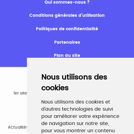
Qui sommes-nous ?
Conditions générales d’utilisation
Politiques de confidentialité
Partenaires
Plan du site
Nous utilisons des
cookies
Emploi
1er site emploi du secteur culturel 784.000 visites et
230.000 visiteurs uniques par mois.
Nous utilisons des cookies et
www.profilculture.com
d'autres technologies de suivi
pour améliorer votre expérience
Formation
de navigation sur notre site,
Actualités, guide et annuaire des formations aux métiers
pour vous montrer un contenu
de la culture.