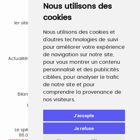
Nous utilisons des
cookies
Emploi
1er site emploi du secteur culturel 784.000 visites et
230.000 visiteurs uniques par mois.
Nous utilisons des cookies et
www.profilculture.com
d'autres technologies de suivi
pour améliorer votre expérience
Formation
de navigation sur notre site,
Actualités, guide et annuaire des formations aux métiers
pour vous montrer un contenu
de la culture.
www.profilculture-formation.com
personnalisé et des publicités
ciblées, pour analyser le trafic
de notre site et pour
Accompagnement professionnel
comprendre la provenance de
Bilan de compétences, coaching, techniques de
nos visiteurs.
recherche d'emploi, entretien conseil.
www.profilculture-competences.com
J'accepte
Cabinet de recrutement
Je refuse
Le spécialiste du secteur culturel, une cvthèque de
86.000 CV et réseau unique de professionnels.