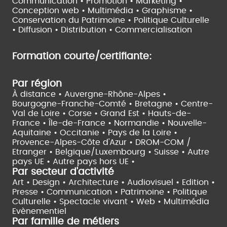
Communication • Promotion • Marketing •
Conception web • Multimédia • Graphisme •
Conservation du Patrimoine • Politique Culturelle
•
Diffusion • Distribution • Commercialisation
Formation courte/certifiante:
Par région
À distance •
Auvergne-Rhône-Alpes •
Bourgogne-Franche-Comté •
Bretagne •
Centre-
Val de Loire •
Corse •
Grand Est •
Hauts-de-
France •
Île-de-France •
Normandie •
Nouvelle-
Aquitaine •
Occitanie •
Pays de la Loire •
Provence-Alpes-Côte d'Azur •
DROM-COM /
Etranger •
Belgique/Luxembourg •
Suisse •
Autre
pays UE •
Autre pays hors UE •
Par secteur d'activité
Art • Design • Architecture •
Audiovisuel •
Edition •
Presse • Communication •
Patrimoine • Politique
Culturelle •
Spectacle vivant •
Web • Multimédia
Evènementiel
Par famille de métiers