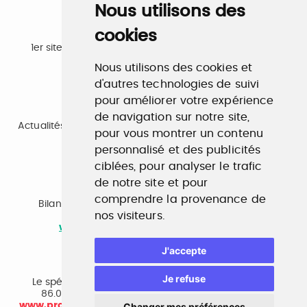
Nous utilisons des
cookies
Emploi
1er site emploi du secteur culturel 784.000 visites et
230.000 visiteurs uniques par mois.
Nous utilisons des cookies et
www.profilculture.com
d'autres technologies de suivi
pour améliorer votre expérience
Formation
de navigation sur notre site,
Actualités, guide et annuaire des formations aux métiers
pour vous montrer un contenu
de la culture.
www.profilculture-formation.com
personnalisé et des publicités
ciblées, pour analyser le trafic
de notre site et pour
Accompagnement professionnel
comprendre la provenance de
Bilan de compétences, coaching, techniques de
nos visiteurs.
recherche d'emploi, entretien conseil.
www.profilculture-competences.com
J'accepte
Cabinet de recrutement
Je refuse
Le spécialiste du secteur culturel, une cvthèque de
86.000 CV et réseau unique de professionnels.
www.profilculture-conseil.com/cabinet-recrutement
Changer mes préférences