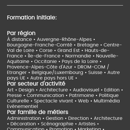
Formation initiale:
Par région
À distance •
Auvergne-Rhône-Alpes •
Bourgogne-Franche-Comté •
Bretagne •
Centre-
Val de Loire •
Corse •
Grand Est •
Hauts-de-
France •
Île-de-France •
Normandie •
Nouvelle-
Aquitaine •
Occitanie •
Pays de la Loire •
Provence-Alpes-Côte d'Azur •
DROM-COM /
Etranger •
Belgique/Luxembourg •
Suisse •
Autre
pays UE •
Autre pays hors UE •
Par secteur d'activité
Art • Design • Architecture •
Audiovisuel •
Edition •
Presse • Communication •
Patrimoine • Politique
Culturelle •
Spectacle vivant •
Web • Multimédia
Evènementiel
Par famille de métiers
Administration • Gestion • Direction •
Architecture
• Décoration • Scénographie •
Artistes •
Communication • Promotion • Marketing •