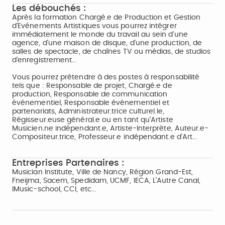
Les débouchés :
Après la formation Chargé.e de Production et Gestion
d’Evénements Artistiques vous pourrez intégrer
immédiatement le monde du travail au sein d'une
agence, d'une maison de disque, d'une production, de
salles de spectacle, de chaînes TV ou médias, de studios
d’enregistrement...
Vous pourrez prétendre à des postes à responsabilité
tels que : Responsable de projet, Chargé.e de
production, Responsable de communication
événementiel, Responsable événementiel et
partenariats, Administrateur.trice culturel.le,
Régisseur.euse général.e ou en tant qu'Artiste
Musicien.ne indépendant.e, Artiste-Interprète, Auteur.e-
Compositeur.trice, Professeur.e indépendant.e d’Art...
Entreprises Partenaires :
Musician Institute, Ville de Nancy, Région Grand-Est,
Fneijma, Sacem, Spedidam, UCMF, IECA, L'Autre Canal,
IMusic-school, CCI, etc...