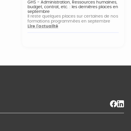
GHS - Administration, Ressources humaines,
budget, contrat, etc. : les dernières places en
septembre
Il reste quelques places sur certaines de nos
formations programmées en septembre
Lire l'actualité