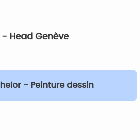
gn - Head Genève
helor - Peinture dessin