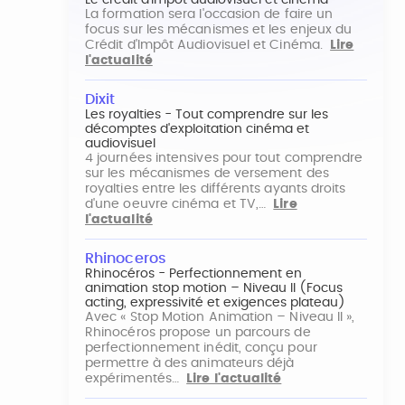
Le crédit d'impôt audiovisuel et cinéma
La formation sera l'occasion de faire un
focus sur les mécanismes et les enjeux du
Crédit d'Impôt Audiovisuel et Cinéma.
Lire
l'actualité
Dixit
Les royalties - Tout comprendre sur les
décomptes d'exploitation cinéma et
audiovisuel
4 journées intensives pour tout comprendre
sur les mécanismes de versement des
royalties entre les différents ayants droits
d'une oeuvre cinéma et TV,…
Lire
l'actualité
Rhinoceros
Rhinocéros - Perfectionnement en
animation stop motion – Niveau II (Focus
acting, expressivité et exigences plateau)
Avec « Stop Motion Animation – Niveau II »,
Rhinocéros propose un parcours de
perfectionnement inédit, conçu pour
permettre à des animateurs déjà
expérimentés…
Lire l'actualité