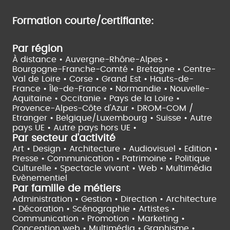
Formation courte/certifiante:
Par région
À distance •
Auvergne-Rhône-Alpes •
Bourgogne-Franche-Comté •
Bretagne •
Centre-
Val de Loire •
Corse •
Grand Est •
Hauts-de-
France •
Île-de-France •
Normandie •
Nouvelle-
Aquitaine •
Occitanie •
Pays de la Loire •
Provence-Alpes-Côte d'Azur •
DROM-COM /
Etranger •
Belgique/Luxembourg •
Suisse •
Autre
pays UE •
Autre pays hors UE •
Par secteur d'activité
Art • Design • Architecture •
Audiovisuel •
Edition •
Presse • Communication •
Patrimoine • Politique
Culturelle •
Spectacle vivant •
Web • Multimédia
Evènementiel
Par famille de métiers
Administration • Gestion • Direction •
Architecture
• Décoration • Scénographie •
Artistes •
Communication • Promotion • Marketing •
Conception web • Multimédia • Graphisme •