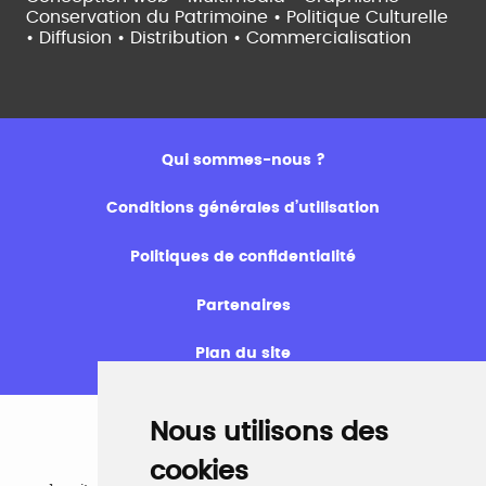
Conservation du Patrimoine • Politique Culturelle
•
Diffusion • Distribution • Commercialisation
Qui sommes-nous ?
Conditions générales d’utilisation
Politiques de confidentialité
Partenaires
Plan du site
Nous utilisons des
cookies
Emploi