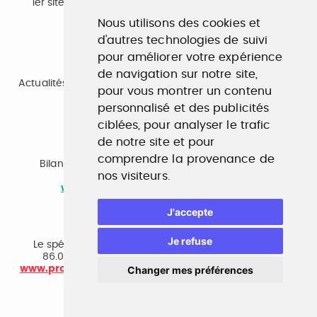
1er site emploi du secteur culturel 784.000 visites et
230.000 visiteurs uniques par mois.
Nous utilisons des cookies et
www.profilculture.com
d'autres technologies de suivi
pour améliorer votre expérience
Formation
de navigation sur notre site,
Actualités, guide et annuaire des formations aux métiers
pour vous montrer un contenu
de la culture.
www.profilculture-formation.com
personnalisé et des publicités
ciblées, pour analyser le trafic
de notre site et pour
Accompagnement professionnel
comprendre la provenance de
Bilan de compétences, coaching, techniques de
nos visiteurs.
recherche d'emploi, entretien conseil.
www.profilculture-competences.com
J'accepte
Cabinet de recrutement
Je refuse
Le spécialiste du secteur culturel, une cvthèque de
86.000 CV et réseau unique de professionnels.
www.profilculture-conseil.com/cabinet-recrutement
Changer mes préférences