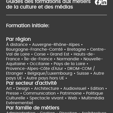
Guides des formations aux métiers
de la culture et des médias
Formation initiale:
Par région
À distance •
Auvergne-Rhône-Alpes •
Bourgogne-Franche-Comté •
Bretagne •
Centre-
Val de Loire •
Corse •
Grand Est •
Hauts-de-
France •
Île-de-France •
Normandie •
Nouvelle-
Aquitaine •
Occitanie •
Pays de la Loire •
Provence-Alpes-Côte d'Azur •
DROM-COM /
Etranger •
Belgique/Luxembourg •
Suisse •
Autre
pays UE •
Autre pays hors UE •
Par secteur d'activité
Art • Design • Architecture •
Audiovisuel •
Edition •
Presse • Communication •
Patrimoine • Politique
Culturelle •
Spectacle vivant •
Web • Multimédia
Evènementiel
Par famille de métiers