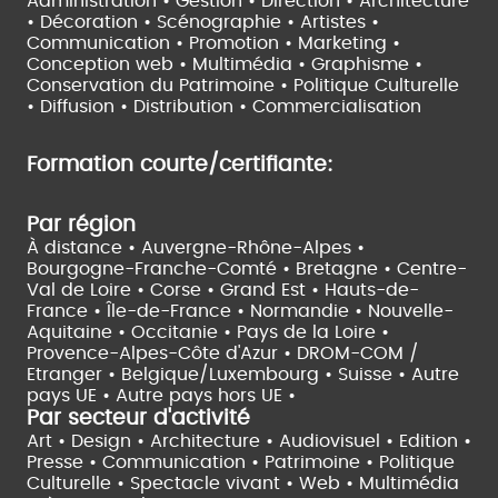
Administration • Gestion • Direction •
Architecture
• Décoration • Scénographie •
Artistes •
Communication • Promotion • Marketing •
Conception web • Multimédia • Graphisme •
Conservation du Patrimoine • Politique Culturelle
•
Diffusion • Distribution • Commercialisation
Formation courte/certifiante:
Par région
À distance •
Auvergne-Rhône-Alpes •
Bourgogne-Franche-Comté •
Bretagne •
Centre-
Val de Loire •
Corse •
Grand Est •
Hauts-de-
France •
Île-de-France •
Normandie •
Nouvelle-
Aquitaine •
Occitanie •
Pays de la Loire •
Provence-Alpes-Côte d'Azur •
DROM-COM /
Etranger •
Belgique/Luxembourg •
Suisse •
Autre
pays UE •
Autre pays hors UE •
Par secteur d'activité
Art • Design • Architecture •
Audiovisuel •
Edition •
Presse • Communication •
Patrimoine • Politique
Culturelle •
Spectacle vivant •
Web • Multimédia