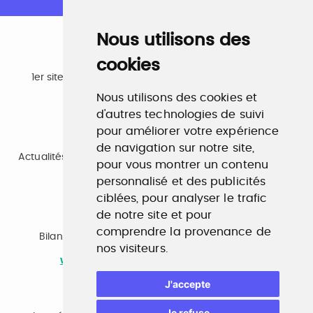
Nous utilisons des
cookies
Emploi
1er site emploi du secteur culturel 784.000 visites et
230.000 visiteurs uniques par mois.
Nous utilisons des cookies et
www.profilculture.com
d'autres technologies de suivi
pour améliorer votre expérience
Formation
de navigation sur notre site,
Actualités, guide et annuaire des formations aux métiers
pour vous montrer un contenu
de la culture.
www.profilculture-formation.com
personnalisé et des publicités
ciblées, pour analyser le trafic
de notre site et pour
Accompagnement professionnel
comprendre la provenance de
Bilan de compétences, coaching, techniques de
nos visiteurs.
recherche d'emploi, entretien conseil.
www.profilculture-competences.com
J'accepte
Cabinet de recrutement
Je refuse