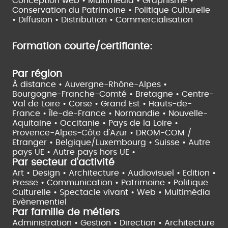
Conception web • Multimédia • Graphisme •
Conservation du Patrimoine • Politique Culturelle
•
Diffusion • Distribution • Commercialisation
Formation courte/certifiante:
Par région
À distance •
Auvergne-Rhône-Alpes •
Bourgogne-Franche-Comté •
Bretagne •
Centre-
Val de Loire •
Corse •
Grand Est •
Hauts-de-
France •
Île-de-France •
Normandie •
Nouvelle-
Aquitaine •
Occitanie •
Pays de la Loire •
Provence-Alpes-Côte d'Azur •
DROM-COM /
Etranger •
Belgique/Luxembourg •
Suisse •
Autre
pays UE •
Autre pays hors UE •
Par secteur d'activité
Art • Design • Architecture •
Audiovisuel •
Edition •
Presse • Communication •
Patrimoine • Politique
Culturelle •
Spectacle vivant •
Web • Multimédia
Evènementiel
Par famille de métiers
Administration • Gestion • Direction •
Architecture