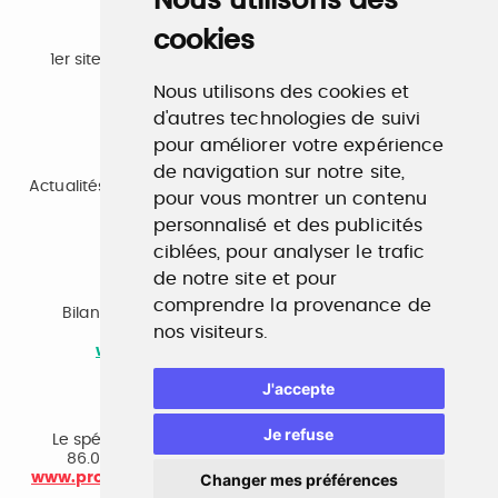
Nous utilisons des
cookies
Emploi
1er site emploi du secteur culturel 784.000 visites et
230.000 visiteurs uniques par mois.
Nous utilisons des cookies et
www.profilculture.com
d'autres technologies de suivi
pour améliorer votre expérience
Formation
de navigation sur notre site,
Actualités, guide et annuaire des formations aux métiers
pour vous montrer un contenu
de la culture.
personnalisé et des publicités
www.profilculture-formation.com
ciblées, pour analyser le trafic
de notre site et pour
Accompagnement professionnel
comprendre la provenance de
Bilan de compétences, coaching, techniques de
nos visiteurs.
recherche d'emploi, entretien conseil.
www.profilculture-competences.com
J'accepte
Cabinet de recrutement
Je refuse
Le spécialiste du secteur culturel, une cvthèque de
86.000 CV et réseau unique de professionnels.
Changer mes préférences
www.profilculture-conseil.com/cabinet-recrutement