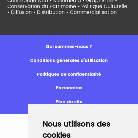
Conception web • Multimédia • Graphisme •
Conservation du Patrimoine • Politique Culturelle
•
Diffusion • Distribution • Commercialisation
Qui sommes-nous ?
Conditions générales d’utilisation
Politiques de confidentialité
Partenaires
Plan du site
Nous utilisons des
cookies
Emploi