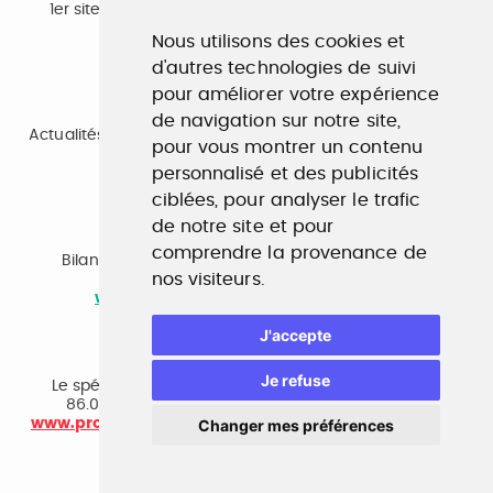
1er site emploi du secteur culturel 784.000 visites et
230.000 visiteurs uniques par mois.
Nous utilisons des cookies et
www.profilculture.com
d'autres technologies de suivi
pour améliorer votre expérience
Formation
de navigation sur notre site,
Actualités, guide et annuaire des formations aux métiers
pour vous montrer un contenu
de la culture.
www.profilculture-formation.com
personnalisé et des publicités
ciblées, pour analyser le trafic
de notre site et pour
Accompagnement professionnel
comprendre la provenance de
Bilan de compétences, coaching, techniques de
nos visiteurs.
recherche d'emploi, entretien conseil.
www.profilculture-competences.com
J'accepte
Cabinet de recrutement
Je refuse
Le spécialiste du secteur culturel, une cvthèque de
86.000 CV et réseau unique de professionnels.
www.profilculture-conseil.com/cabinet-recrutement
Changer mes préférences