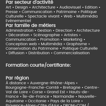
Par secteur d'activité
Art • Design • Architecture •
Audiovisuel •
Edition •
Presse • Communication •
Patrimoine • Politique
Culturelle •
Spectacle vivant •
Web • Multimédia
Evènementiel
Par famille de métiers
Administration • Gestion • Direction •
Architecture
• Décoration • Scénographie •
Artistes •
Communication • Promotion • Marketing •
Conception web • Multimédia • Graphisme •
Conservation du Patrimoine • Politique Culturelle
•
Diffusion • Distribution • Commercialisation
Formation courte/certifiante:
Par région
À distance •
Auvergne-Rhône-Alpes •
Bourgogne-Franche-Comté •
Bretagne •
Centre-
Val de Loire •
Corse •
Grand Est •
Hauts-de-
France •
Île-de-France •
Normandie •
Nouvelle-
Aquitaine •
Occitanie •
Pays de la Loire •
Provence-Alpes-Côte d'Azur •
DROM-COM /