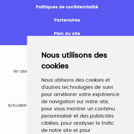
Politiques de confidentialité
Partenaires
Plan du site
Nous utilisons des
cookies
Emploi
1er site emploi du secteur culturel 784.000 visites et
230.000 visiteurs uniques par mois.
Nous utilisons des cookies et
www.profilculture.com
d'autres technologies de suivi
pour améliorer votre expérience
Formation
de navigation sur notre site,
Actualités, guide et annuaire des formations aux métiers
pour vous montrer un contenu
de la culture.
www.profilculture-formation.com
personnalisé et des publicités
ciblées, pour analyser le trafic
de notre site et pour