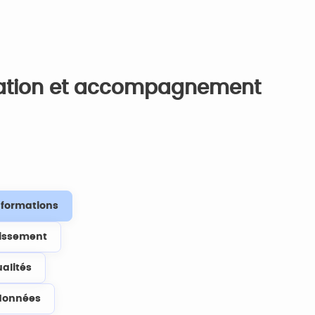
ation et accompagnement
s formations
lissement
ualités
données