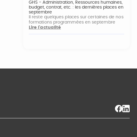
GHS - Administration, Ressources humaines,
budget, contrat, etc. : les dernières places en
septembre
Il reste quelques places sur certaines de nos
formations programmées en septembre
Lire l'actualité