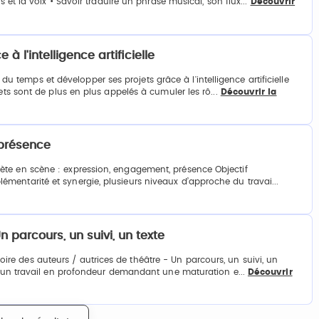
s et la voix • Savoir traduire un phrasé musical, son flux...
Découvrir
 l'intelligence artificielle
emps et développer ses projets grâce à l'intelligence artificielle
ets sont de plus en plus appelés à cumuler les rô...
Découvrir la
 présence
ète en scène : expression, engagement, présence Objectif
mentarité et synergie, plusieurs niveaux d’approche du travai...
n parcours, un suivi, un texte
e des auteurs / autrices de théâtre - Un parcours, un suivi, un
st un travail en profondeur demandant une maturation e...
Découvrir