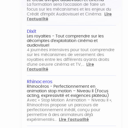
Le crédit d'impôt audiovisuel et cinéma
La formation sera l'occasion de faire un
focus sur les mécanismes et les enjeux du
Crédit d'Impôt Audiovisuel et Cinéma.
Lire
l'actualité
Dixit
Les royalties - Tout comprendre sur les
décomptes d'exploitation cinéma et
audiovisuel
4 journées intensives pour tout comprendre
sur les mécanismes de versement des
royalties entre les différents ayants droits
d'une oeuvre cinéma et TV,…
Lire
l'actualité
Rhinoceros
Rhinocéros - Perfectionnement en
animation stop motion – Niveau II (Focus
acting, expressivité et exigences plateau)
Avec « Stop Motion Animation – Niveau II »,
Rhinocéros propose un parcours de
perfectionnement inédit, conçu pour
permettre à des animateurs déjà
expérimentés…
Lire l'actualité