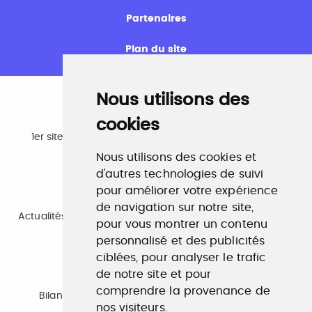
Partenaires
Plan du site
Nous utilisons des
cookies
Emploi
1er site emploi du secteur culturel 784.000 visites et
230.000 visiteurs uniques par mois.
Nous utilisons des cookies et
www.profilculture.com
d'autres technologies de suivi
pour améliorer votre expérience
Formation
de navigation sur notre site,
Actualités, guide et annuaire des formations aux métiers
pour vous montrer un contenu
de la culture.
www.profilculture-formation.com
personnalisé et des publicités
ciblées, pour analyser le trafic
de notre site et pour
Accompagnement professionnel
comprendre la provenance de
Bilan de compétences, coaching, techniques de
nos visiteurs.
recherche d'emploi, entretien conseil.