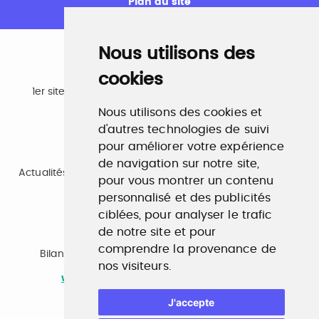
Plan du site
Nous utilisons des
cookies
Emploi
1er site emploi du secteur culturel 784.000 visites et
230.000 visiteurs uniques par mois.
Nous utilisons des cookies et
www.profilculture.com
d'autres technologies de suivi
pour améliorer votre expérience
Formation
de navigation sur notre site,
Actualités, guide et annuaire des formations aux métiers
pour vous montrer un contenu
de la culture.
www.profilculture-formation.com
personnalisé et des publicités
ciblées, pour analyser le trafic
de notre site et pour
Accompagnement professionnel
comprendre la provenance de
Bilan de compétences, coaching, techniques de
nos visiteurs.
recherche d'emploi, entretien conseil.
www.profilculture-competences.com
J'accepte