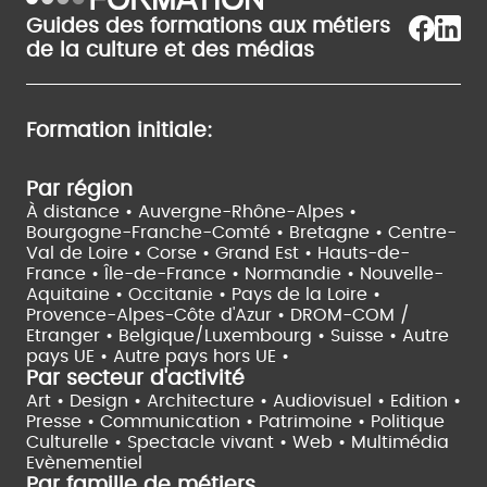
Guides des formations aux métiers
de la culture et des médias
Formation initiale:
Par région
À distance •
Auvergne-Rhône-Alpes •
Bourgogne-Franche-Comté •
Bretagne •
Centre-
Val de Loire •
Corse •
Grand Est •
Hauts-de-
France •
Île-de-France •
Normandie •
Nouvelle-
Aquitaine •
Occitanie •
Pays de la Loire •
Provence-Alpes-Côte d'Azur •
DROM-COM /
Etranger •
Belgique/Luxembourg •
Suisse •
Autre
pays UE •
Autre pays hors UE •
Par secteur d'activité
Art • Design • Architecture •
Audiovisuel •
Edition •
Presse • Communication •
Patrimoine • Politique
Culturelle •
Spectacle vivant •
Web • Multimédia
Evènementiel
Par famille de métiers