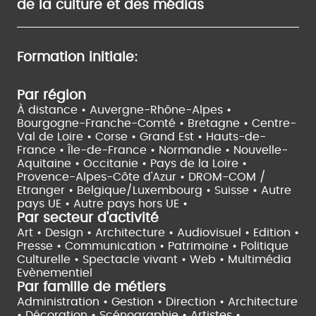
de la culture et des médias
Formation initiale:
Par région
À distance •
Auvergne-Rhône-Alpes •
Bourgogne-Franche-Comté •
Bretagne •
Centre-
Val de Loire •
Corse •
Grand Est •
Hauts-de-
France •
Île-de-France •
Normandie •
Nouvelle-
Aquitaine •
Occitanie •
Pays de la Loire •
Provence-Alpes-Côte d'Azur •
DROM-COM /
Etranger •
Belgique/Luxembourg •
Suisse •
Autre
pays UE •
Autre pays hors UE •
Par secteur d'activité
Art • Design • Architecture •
Audiovisuel •
Edition •
Presse • Communication •
Patrimoine • Politique
Culturelle •
Spectacle vivant •
Web • Multimédia
Evènementiel
Par famille de métiers
Administration • Gestion • Direction •
Architecture
• Décoration • Scénographie •
Artistes •