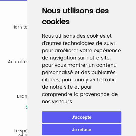
Nous utilisons des
cookies
Emploi
1er site emploi du secteur culturel 784.000 visites et
230.000 visiteurs uniques par mois.
Nous utilisons des cookies et
www.profilculture.com
d'autres technologies de suivi
pour améliorer votre expérience
Formation
de navigation sur notre site,
Actualités, guide et annuaire des formations aux métiers
pour vous montrer un contenu
de la culture.
personnalisé et des publicités
www.profilculture-formation.com
ciblées, pour analyser le trafic
de notre site et pour
Accompagnement professionnel
comprendre la provenance de
Bilan de compétences, coaching, techniques de
nos visiteurs.
recherche d'emploi, entretien conseil.
www.profilculture-competences.com
J'accepte
Cabinet de recrutement
Je refuse
Le spécialiste du secteur culturel, une cvthèque de