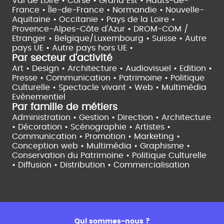
Val de Loire •
Corse •
Grand Est •
Hauts-de-
France •
Île-de-France •
Normandie •
Nouvelle-
Aquitaine •
Occitanie •
Pays de la Loire •
Provence-Alpes-Côte d'Azur •
DROM-COM /
Etranger •
Belgique/Luxembourg •
Suisse •
Autre
pays UE •
Autre pays hors UE •
Par secteur d'activité
Art • Design • Architecture •
Audiovisuel •
Edition •
Presse • Communication •
Patrimoine • Politique
Culturelle •
Spectacle vivant •
Web • Multimédia
Evènementiel
Par famille de métiers
Administration • Gestion • Direction •
Architecture
• Décoration • Scénographie •
Artistes •
Communication • Promotion • Marketing •
Conception web • Multimédia • Graphisme •
Conservation du Patrimoine • Politique Culturelle
•
Diffusion • Distribution • Commercialisation
Qui sommes-nous ?