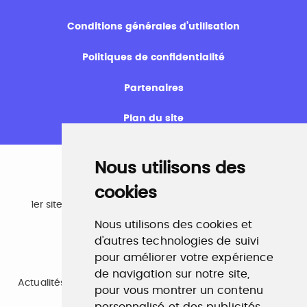
Conditions générales d’utilisation
Politiques de confidentialité
Partenaires
Plan du site
Nous utilisons des
cookies
Emploi
1er site emploi du secteur culturel 784.000 visites et
230.000 visiteurs uniques par mois.
Nous utilisons des cookies et
www.profilculture.com
d'autres technologies de suivi
pour améliorer votre expérience
Formation
de navigation sur notre site,
Actualités, guide et annuaire des formations aux métiers
pour vous montrer un contenu
de la culture.
www.profilculture-formation.com