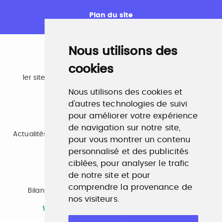
Plan du site
Nous utilisons des
cookies
Emploi
1er site emploi du secteur culturel 784.000 visites et
230.000 visiteurs uniques par mois.
Nous utilisons des cookies et
www.profilculture.com
d'autres technologies de suivi
pour améliorer votre expérience
Formation
de navigation sur notre site,
Actualités, guide et annuaire des formations aux métiers
pour vous montrer un contenu
de la culture.
www.profilculture-formation.com
personnalisé et des publicités
ciblées, pour analyser le trafic
de notre site et pour
Accompagnement professionnel
comprendre la provenance de
Bilan de compétences, coaching, techniques de
nos visiteurs.
recherche d'emploi, entretien conseil.
www.profilculture-competences.com