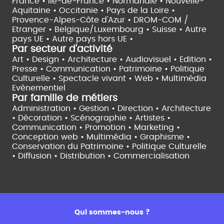
France •
Île-de-France •
Normandie •
Nouvelle-
Aquitaine •
Occitanie •
Pays de la Loire •
Provence-Alpes-Côte d'Azur •
DROM-COM /
Etranger •
Belgique/Luxembourg •
Suisse •
Autre
pays UE •
Autre pays hors UE •
Par secteur d'activité
Art • Design • Architecture •
Audiovisuel •
Edition •
Presse • Communication •
Patrimoine • Politique
Culturelle •
Spectacle vivant •
Web • Multimédia
Evènementiel
Par famille de métiers
Administration • Gestion • Direction •
Architecture
• Décoration • Scénographie •
Artistes •
Communication • Promotion • Marketing •
Conception web • Multimédia • Graphisme •
Conservation du Patrimoine • Politique Culturelle
•
Diffusion • Distribution • Commercialisation
Qui sommes-nous ?