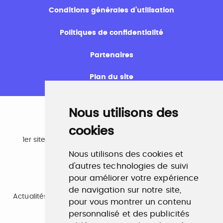
Conditions générales d’utilisation
Politiques de confidentialité
Partenaires
Plan du site
Nous utilisons des
cookies
Emploi
1er site emploi du secteur culturel 784.000 visites et
230.000 visiteurs uniques par mois.
Nous utilisons des cookies et
www.profilculture.com
d'autres technologies de suivi
pour améliorer votre expérience
Formation
de navigation sur notre site,
Actualités, guide et annuaire des formations aux métiers
pour vous montrer un contenu
de la culture.
www.profilculture-formation.com
personnalisé et des publicités