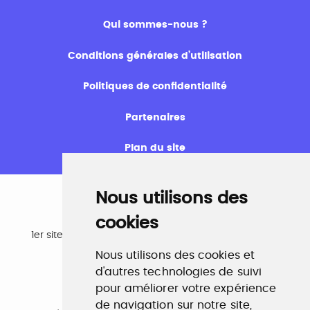
Qui sommes-nous ?
Conditions générales d’utilisation
Politiques de confidentialité
Partenaires
Plan du site
Nous utilisons des
cookies
Emploi
1er site emploi du secteur culturel 784.000 visites et
230.000 visiteurs uniques par mois.
Nous utilisons des cookies et
www.profilculture.com
d'autres technologies de suivi
pour améliorer votre expérience
Formation
de navigation sur notre site,