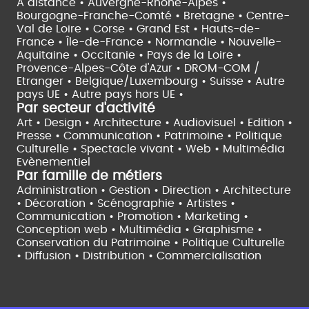
À distance •
Auvergne-Rhône-Alpes •
Bourgogne-Franche-Comté •
Bretagne •
Centre-
Val de Loire •
Corse •
Grand Est •
Hauts-de-
France •
Île-de-France •
Normandie •
Nouvelle-
Aquitaine •
Occitanie •
Pays de la Loire •
Provence-Alpes-Côte d'Azur •
DROM-COM /
Etranger •
Belgique/Luxembourg •
Suisse •
Autre
pays UE •
Autre pays hors UE •
Par secteur d'activité
Art • Design • Architecture •
Audiovisuel •
Edition •
Presse • Communication •
Patrimoine • Politique
Culturelle •
Spectacle vivant •
Web • Multimédia
Evènementiel
Par famille de métiers
Administration • Gestion • Direction •
Architecture
• Décoration • Scénographie •
Artistes •
Communication • Promotion • Marketing •
Conception web • Multimédia • Graphisme •
Conservation du Patrimoine • Politique Culturelle
•
Diffusion • Distribution • Commercialisation