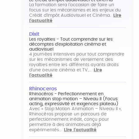
Le crédit d'impôt audiovisuel et cinéma
La formation sera l'occasion de faire un
focus sur les mécanismes et les enjeux du
Crédit d'Impôt Audiovisuel et Cinéma.
Lire
l'actualité
Dixit
Les royalties - Tout comprendre sur les
décomptes d'exploitation cinéma et
audiovisuel
4 journées intensives pour tout comprendre
sur les mécanismes de versement des
royalties entre les différents ayants droits
d'une oeuvre cinéma et TV,…
Lire
l'actualité
Rhinoceros
Rhinocéros - Perfectionnement en
animation stop motion – Niveau II (Focus
acting, expressivité et exigences plateau)
Avec « Stop Motion Animation – Niveau II »,
Rhinocéros propose un parcours de
perfectionnement inédit, conçu pour
permettre à des animateurs déjà
expérimentés…
Lire l'actualité