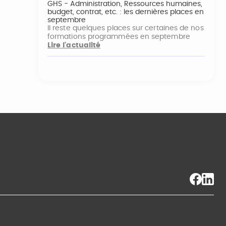
GHS - Administration, Ressources humaines,
budget, contrat, etc. : les dernières places en
septembre
Il reste quelques places sur certaines de nos
formations programmées en septembre
Lire l'actualité