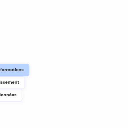
s formations
lissement
données