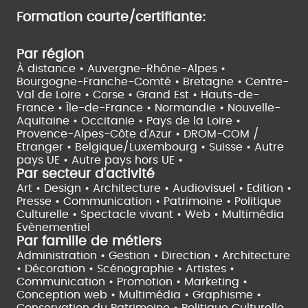
Formation courte/certifiante:
Par région
À distance •
Auvergne-Rhône-Alpes •
Bourgogne-Franche-Comté •
Bretagne •
Centre-
Val de Loire •
Corse •
Grand Est •
Hauts-de-
France •
Île-de-France •
Normandie •
Nouvelle-
Aquitaine •
Occitanie •
Pays de la Loire •
Provence-Alpes-Côte d'Azur •
DROM-COM /
Etranger •
Belgique/Luxembourg •
Suisse •
Autre
pays UE •
Autre pays hors UE •
Par secteur d'activité
Art • Design • Architecture •
Audiovisuel •
Edition •
Presse • Communication •
Patrimoine • Politique
Culturelle •
Spectacle vivant •
Web • Multimédia
Evènementiel
Par famille de métiers
Administration • Gestion • Direction •
Architecture
• Décoration • Scénographie •
Artistes •
Communication • Promotion • Marketing •
Conception web • Multimédia • Graphisme •
Conservation du Patrimoine • Politique Culturelle