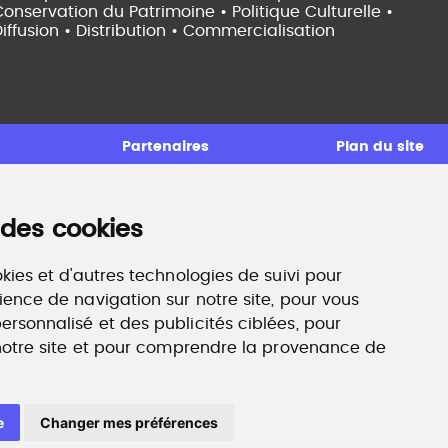
onservation du Patrimoine • Politique Culturelle •
iffusion • Distribution • Commercialisation
Partenaires
Plan du site
 des cookies
ccompagnement professionnel
ilan de compétences, coaching, techniques de
echerche d'emploi, entretien conseil.
kies et d'autres technologies de suivi pour
ww.profilculture-competences.com
ience de navigation sur notre site, pour vous
rsonnalisé et des publicités ciblées, pour
 notre site et pour comprendre la provenance de
e
Changer mes préférences