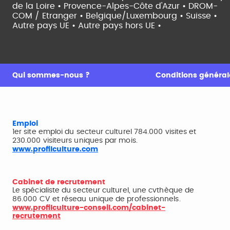
de la Loire •
Provence-Alpes-Côte d'Azur •
DROM-
COM / Etranger •
Belgique/Luxembourg •
Suisse •
Autre pays UE •
Autre pays hors UE •
Qui sommes-nous ?
Conditions générale
Emploi
1er site emploi du secteur culturel 784.000 visites et
230.000 visiteurs uniques par mois.
www.profilculture.com
Cabinet de recrutement
Le spécialiste du secteur culturel, une cvthèque de
86.000 CV et réseau unique de professionnels.
www.profilculture-conseil.com/cabinet-
recrutement