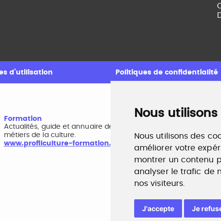
C
D
s d’utilisation
Politiques de confidentialité
Nous utilisons
Formation
A
Actualités, guide et annuaire des formations aux
B
métiers de la culture.
r
Nous utilisons des coo
www.profilculture-formation.com
w
améliorer votre expér
montrer un contenu pe
analyser le trafic de
nos visiteurs.
J'accepte
Je refus