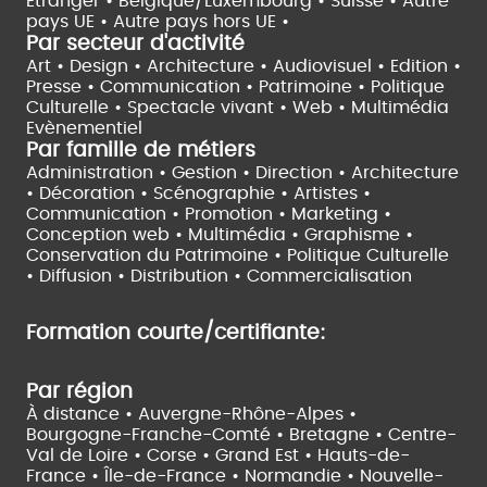
Etranger •
Belgique/Luxembourg •
Suisse •
Autre
pays UE •
Autre pays hors UE •
Par secteur d'activité
Art • Design • Architecture •
Audiovisuel •
Edition •
Presse • Communication •
Patrimoine • Politique
Culturelle •
Spectacle vivant •
Web • Multimédia
Evènementiel
Par famille de métiers
Administration • Gestion • Direction •
Architecture
• Décoration • Scénographie •
Artistes •
Communication • Promotion • Marketing •
Conception web • Multimédia • Graphisme •
Conservation du Patrimoine • Politique Culturelle
•
Diffusion • Distribution • Commercialisation
Formation courte/certifiante:
Par région
À distance •
Auvergne-Rhône-Alpes •
Bourgogne-Franche-Comté •
Bretagne •
Centre-
Val de Loire •
Corse •
Grand Est •
Hauts-de-
France •
Île-de-France •
Normandie •
Nouvelle-