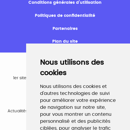
Conditions générales d’utilisation
Politiques de confidentialité
Partenaires
Plan du site
Nous utilisons des
cookies
Emploi
1er site emploi du secteur culturel 784.000 visites et
230.000 visiteurs uniques par mois.
Nous utilisons des cookies et
www.profilculture.com
d'autres technologies de suivi
pour améliorer votre expérience
Formation
de navigation sur notre site,
Actualités, guide et annuaire des formations aux métiers
pour vous montrer un contenu
de la culture.
www.profilculture-formation.com
personnalisé et des publicités
ciblées, pour analyser le trafic