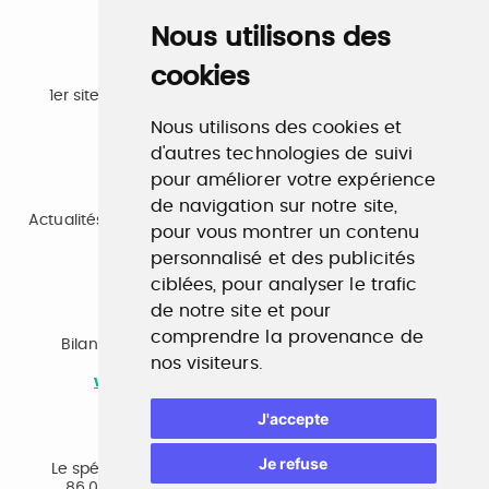
Nous utilisons des
cookies
Emploi
1er site emploi du secteur culturel 784.000 visites et
230.000 visiteurs uniques par mois.
Nous utilisons des cookies et
www.profilculture.com
d'autres technologies de suivi
pour améliorer votre expérience
Formation
de navigation sur notre site,
Actualités, guide et annuaire des formations aux métiers
pour vous montrer un contenu
de la culture.
www.profilculture-formation.com
personnalisé et des publicités
ciblées, pour analyser le trafic
de notre site et pour
Accompagnement professionnel
comprendre la provenance de
Bilan de compétences, coaching, techniques de
nos visiteurs.
recherche d'emploi, entretien conseil.
www.profilculture-competences.com
J'accepte
Cabinet de recrutement
Je refuse
Le spécialiste du secteur culturel, une cvthèque de
86.000 CV et réseau unique de professionnels.