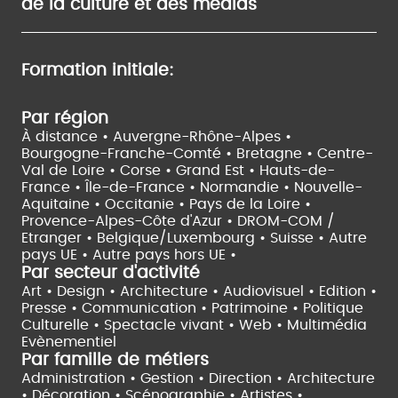
de la culture et des médias
Formation initiale:
Par région
À distance •
Auvergne-Rhône-Alpes •
Bourgogne-Franche-Comté •
Bretagne •
Centre-
Val de Loire •
Corse •
Grand Est •
Hauts-de-
France •
Île-de-France •
Normandie •
Nouvelle-
Aquitaine •
Occitanie •
Pays de la Loire •
Provence-Alpes-Côte d'Azur •
DROM-COM /
Etranger •
Belgique/Luxembourg •
Suisse •
Autre
pays UE •
Autre pays hors UE •
Par secteur d'activité
Art • Design • Architecture •
Audiovisuel •
Edition •
Presse • Communication •
Patrimoine • Politique
Culturelle •
Spectacle vivant •
Web • Multimédia
Evènementiel
Par famille de métiers
Administration • Gestion • Direction •
Architecture
• Décoration • Scénographie •
Artistes •