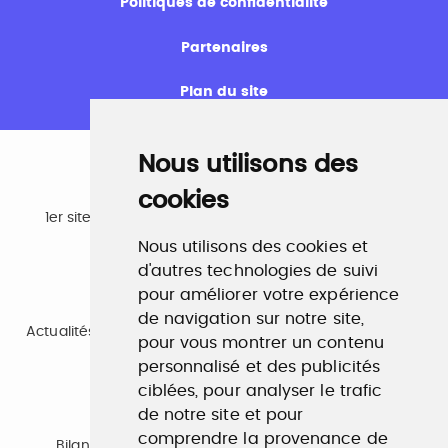
Politiques de confidentialité
Partenaires
Plan du site
Nous utilisons des
cookies
Emploi
1er site emploi du secteur culturel 784.000 visites et
230.000 visiteurs uniques par mois.
Nous utilisons des cookies et
www.profilculture.com
d'autres technologies de suivi
pour améliorer votre expérience
Formation
de navigation sur notre site,
Actualités, guide et annuaire des formations aux métiers
pour vous montrer un contenu
de la culture.
personnalisé et des publicités
www.profilculture-formation.com
ciblées, pour analyser le trafic
de notre site et pour
Accompagnement professionnel
comprendre la provenance de
Bilan de compétences, coaching, techniques de