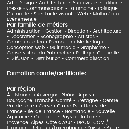
Art • Design • Architecture •
Audiovisuel •
Edition •
Presse • Communication •
Patrimoine • Politique
Culturelle •
Spectacle vivant •
Web • Multimédia
Evènementiel
Par famille de métiers
Administration • Gestion • Direction •
Architecture
• Décoration • Scénographie •
Artistes •
Communication • Promotion • Marketing •
Conception web • Multimédia • Graphisme •
Conservation du Patrimoine • Politique Culturelle
•
Diffusion • Distribution • Commercialisation
Formation courte/certifiante:
Par région
À distance •
Auvergne-Rhône-Alpes •
Bourgogne-Franche-Comté •
Bretagne •
Centre-
Val de Loire •
Corse •
Grand Est •
Hauts-de-
France •
Île-de-France •
Normandie •
Nouvelle-
Aquitaine •
Occitanie •
Pays de la Loire •
Provence-Alpes-Côte d'Azur •
DROM-COM /
Etranger •
Belgique/Luxembourg •
Suisse •
Autre